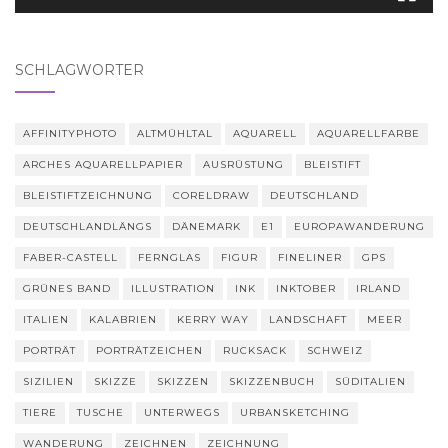
SCHLAGWÖRTER
AFFINITYPHOTO
ALTMÜHLTAL
AQUARELL
AQUARELLFARBE
ARCHES AQUARELLPAPIER
AUSRÜSTUNG
BLEISTIFT
BLEISTIFTZEICHNUNG
CORELDRAW
DEUTSCHLAND
DEUTSCHLANDLÄNGS
DÄNEMARK
E1
EUROPAWANDERUNG
FABER-CASTELL
FERNGLAS
FIGUR
FINELINER
GPS
GRÜNES BAND
ILLUSTRATION
INK
INKTOBER
IRLAND
ITALIEN
KALABRIEN
KERRY WAY
LANDSCHAFT
MEER
PORTRÄT
PORTRÄTZEICHEN
RUCKSACK
SCHWEIZ
SIZILIEN
SKIZZE
SKIZZEN
SKIZZENBUCH
SÜDITALIEN
TIERE
TUSCHE
UNTERWEGS
URBANSKETCHING
WANDERUNG
ZEICHNEN
ZEICHNUNG