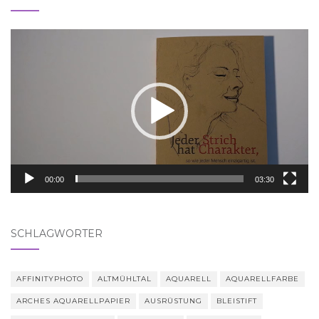
Video-
Player
00:00
03:30
SCHLAGWÖRTER
AFFINITYPHOTO
ALTMÜHLTAL
AQUARELL
AQUARELLFARBE
ARCHES AQUARELLPAPIER
AUSRÜSTUNG
BLEISTIFT