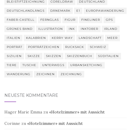
BLEISTIFTZEICHNUNG
CORELDRAW
DEUTSCHLAND
DEUTSCHLANDLÄNGS
DÄNEMARK
E1
EUROPAWANDERUNG
FABER-CASTELL
FERNGLAS
FIGUR
FINELINER
GPS
GRÜNES BAND
ILLUSTRATION
INK
INKTOBER
IRLAND
ITALIEN
KALABRIEN
KERRY WAY
LANDSCHAFT
MEER
PORTRÄT
PORTRÄTZEICHEN
RUCKSACK
SCHWEIZ
SIZILIEN
SKIZZE
SKIZZEN
SKIZZENBUCH
SÜDITALIEN
TIERE
TUSCHE
UNTERWEGS
URBANSKETCHING
WANDERUNG
ZEICHNEN
ZEICHNUNG
NEUESTE KOMMENTARE
Hager Marie Emma
zu
«Hotelzimmer» mit Aussicht
Corinne
zu
«Hotelzimmer» mit Aussicht