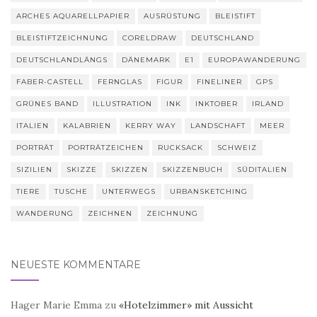
ARCHES AQUARELLPAPIER
AUSRÜSTUNG
BLEISTIFT
BLEISTIFTZEICHNUNG
CORELDRAW
DEUTSCHLAND
DEUTSCHLANDLÄNGS
DÄNEMARK
E1
EUROPAWANDERUNG
FABER-CASTELL
FERNGLAS
FIGUR
FINELINER
GPS
GRÜNES BAND
ILLUSTRATION
INK
INKTOBER
IRLAND
ITALIEN
KALABRIEN
KERRY WAY
LANDSCHAFT
MEER
PORTRÄT
PORTRÄTZEICHEN
RUCKSACK
SCHWEIZ
SIZILIEN
SKIZZE
SKIZZEN
SKIZZENBUCH
SÜDITALIEN
TIERE
TUSCHE
UNTERWEGS
URBANSKETCHING
WANDERUNG
ZEICHNEN
ZEICHNUNG
NEUESTE KOMMENTARE
Hager Marie Emma
zu
«Hotelzimmer» mit Aussicht