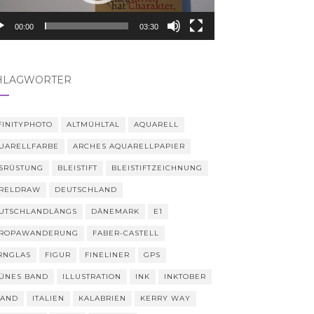
00:00
03:30
HLAGWÖRTER
FINITYPHOTO
ALTMÜHLTAL
AQUARELL
UARELLFARBE
ARCHES AQUARELLPAPIER
SRÜSTUNG
BLEISTIFT
BLEISTIFTZEICHNUNG
RELDRAW
DEUTSCHLAND
UTSCHLANDLÄNGS
DÄNEMARK
E1
ROPAWANDERUNG
FABER-CASTELL
RNGLAS
FIGUR
FINELINER
GPS
ÜNES BAND
ILLUSTRATION
INK
INKTOBER
LAND
ITALIEN
KALABRIEN
KERRY WAY