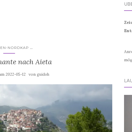
ÜB
Zei
Ent
...
LIEN-NORDKAP
Anr
ante nach Aieta
mög
 am
von
2022-05-12
guidoh
LA
Vid
Play