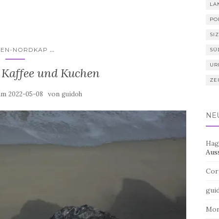
LA
PO
SIZ
...
LIEN-NORDKAP
SÜ
UR
 Kaffee und Kuchen
ZE
 am
von
2022-05-08
guidoh
NE
Hag
Aus
Cor
gui
Mo