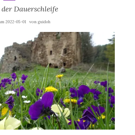
 der Dauerschleife
 am
von
2022-05-01
guidoh