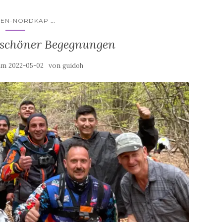
...
LIEN-NORDKAP
r schöner Begegnungen
 am
von
2022-05-02
guidoh