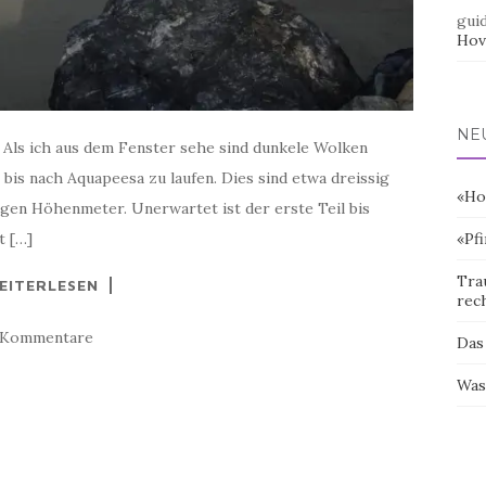
gui
Hov
NE
. Als ich aus dem Fenster sehe sind dunkele Wolken
bis nach Aquapeesa zu laufen. Dies sind etwa dreissig
«Ho
gen Höhenmeter. Unerwartet ist der erste Teil bis
t […]
«Pf
Tra
EITERLESEN
rec
 Kommentare
Das
Was