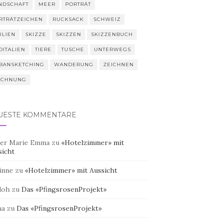
NDSCHAFT
MEER
PORTRÄT
RTRÄTZEICHEN
RUCKSACK
SCHWEIZ
ILIEN
SKIZZE
SKIZZEN
SKIZZENBUCH
DITALIEN
TIERE
TUSCHE
UNTERWEGS
BANSKETCHING
WANDERUNG
ZEICHNEN
ICHNUNG
UESTE KOMMENTARE
er Marie Emma
zu
«Hotelzimmer» mit
sicht
inne
zu
«Hotelzimmer» mit Aussicht
doh
zu
Das «PfingsrosenProjekt»
na
zu
Das «PfingsrosenProjekt»