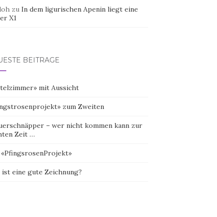
doh
zu
In dem ligurischen Apenin liegt eine
er X1
UESTE BEITRÄGE
telzimmer» mit Aussicht
ingstrosenprojekt» zum Zweiten
uerschnäpper – wer nicht kommen kann zur
hten Zeit …
 «PfingsrosenProjekt»
 ist eine gute Zeichnung?