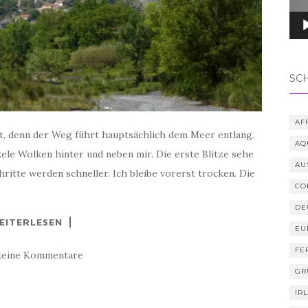
SC
AF
lt, denn der Weg führt hauptsächlich dem Meer entlang.
AQ
kele Wolken hinter und neben mir. Die erste Blitze sehe
AU
ritte werden schneller. Ich bleibe vorerst trocken. Die
CO
DE
EITERLESEN
EU
FE
keine Kommentare
GR
IR