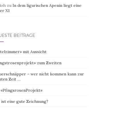
doh
zu
In dem ligurischen Apenin liegt eine
er X1
UESTE BEITRÄGE
telzimmer» mit Aussicht
ingstrosenprojekt» zum Zweiten
uerschnäpper – wer nicht kommen kann zur
hten Zeit …
 «PfingsrosenProjekt»
 ist eine gute Zeichnung?