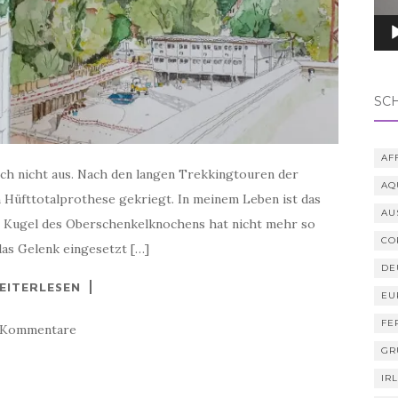
SC
AF
ich nicht aus. Nach den langen Trekkingtouren der
AQ
n Hüfttotalprothese gekriegt. In meinem Leben ist das
AU
ie Kugel des Oberschenkelknochens hat nicht mehr so
CO
das Gelenk eingesetzt […]
DE
EITERLESEN
EU
FE
 Kommentare
GR
IR