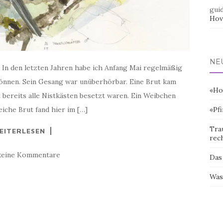
gui
Hov
NE
 In den letzten Jahren habe ich Anfang Mai regelmäßig
nnen. Sein Gesang war unüberhörbar. Eine Brut kam
«Ho
t bereits alle Nistkästen besetzt waren. Ein Weibchen
iche Brut fand hier im […]
«Pf
Tra
EITERLESEN
rec
keine Kommentare
Das
Was