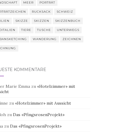
NDSCHAFT
MEER
PORTRÄT
RTRÄTZEICHEN
RUCKSACK
SCHWEIZ
ILIEN
SKIZZE
SKIZZEN
SKIZZENBUCH
DITALIEN
TIERE
TUSCHE
UNTERWEGS
BANSKETCHING
WANDERUNG
ZEICHNEN
ICHNUNG
UESTE KOMMENTARE
er Marie Emma
zu
«Hotelzimmer» mit
sicht
inne
zu
«Hotelzimmer» mit Aussicht
doh
zu
Das «PfingsrosenProjekt»
na
zu
Das «PfingsrosenProjekt»