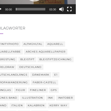
00:00
03:30
HLAGWÖRTER
FINITYPHOTO
ALTMÜHLTAL
AQUARELL
UARELLFARBE
ARCHES AQUARELLPAPIER
SRÜSTUNG
BLEISTIFT
BLEISTIFTZEICHNUNG
RELDRAW
DEUTSCHLAND
UTSCHLANDLÄNGS
DÄNEMARK
E1
ROPAWANDERUNG
FABER-CASTELL
RNGLAS
FIGUR
FINELINER
GPS
ÜNES BAND
ILLUSTRATION
INK
INKTOBER
LAND
ITALIEN
KALABRIEN
KERRY WAY