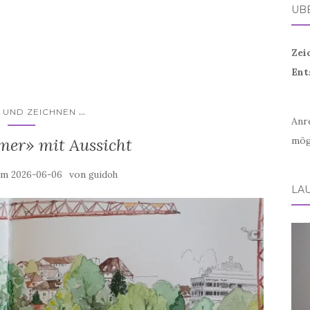
ÜB
Zei
Ent
...
 UND ZEICHNEN
Anr
mer» mit Aussicht
mög
 am
von
2026-06-06
guidoh
LA
Vid
Play