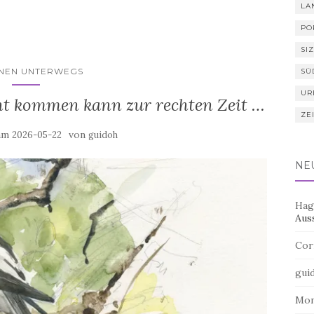
LA
PO
SIZ
HNEN UNTERWEGS
SÜ
UR
ht kommen kann zur rechten Zeit …
ZE
 am
von
2026-05-22
guidoh
NE
Hag
Aus
Cor
gui
Mo