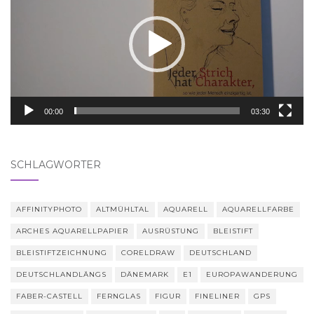
00:00
03:30
SCHLAGWÖRTER
AFFINITYPHOTO
ALTMÜHLTAL
AQUARELL
AQUARELLFARBE
ARCHES AQUARELLPAPIER
AUSRÜSTUNG
BLEISTIFT
BLEISTIFTZEICHNUNG
CORELDRAW
DEUTSCHLAND
DEUTSCHLANDLÄNGS
DÄNEMARK
E1
EUROPAWANDERUNG
FABER-CASTELL
FERNGLAS
FIGUR
FINELINER
GPS