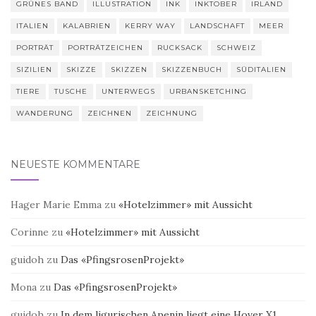
GRÜNES BAND
ILLUSTRATION
INK
INKTOBER
IRLAND
ITALIEN
KALABRIEN
KERRY WAY
LANDSCHAFT
MEER
PORTRÄT
PORTRÄTZEICHEN
RUCKSACK
SCHWEIZ
SIZILIEN
SKIZZE
SKIZZEN
SKIZZENBUCH
SÜDITALIEN
TIERE
TUSCHE
UNTERWEGS
URBANSKETCHING
WANDERUNG
ZEICHNEN
ZEICHNUNG
NEUESTE KOMMENTARE
Hager Marie Emma
zu
«Hotelzimmer» mit Aussicht
Corinne
zu
«Hotelzimmer» mit Aussicht
guidoh
zu
Das «PfingsrosenProjekt»
Mona
zu
Das «PfingsrosenProjekt»
guidoh
zu
In dem ligurischen Apenin liegt eine Hover X1