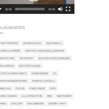
00:00
03:30
HLAGWÖRTER
FINITYPHOTO
ALTMÜHLTAL
AQUARELL
UARELLFARBE
ARCHES AQUARELLPAPIER
SRÜSTUNG
BLEISTIFT
BLEISTIFTZEICHNUNG
RELDRAW
DEUTSCHLAND
UTSCHLANDLÄNGS
DÄNEMARK
E1
ROPAWANDERUNG
FABER-CASTELL
RNGLAS
FIGUR
FINELINER
GPS
ÜNES BAND
ILLUSTRATION
INK
INKTOBER
LAND
ITALIEN
KALABRIEN
KERRY WAY