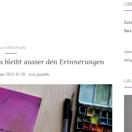
ÜB
Zei
Ent
LLUSTRATION
Anr
s bleibt ausser den Erinnerungen
mög
 am
von
2022-12-25
guidoh
LA
Vid
Play