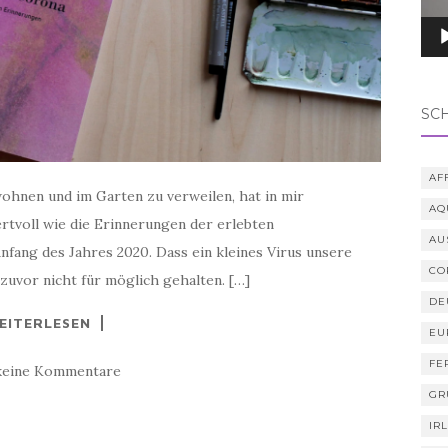
SC
AF
ohnen und im Garten zu verweilen, hat in mir
AQ
rtvoll wie die Erinnerungen der erlebten
AU
fang des Jahres 2020. Dass ein kleines Virus unsere
CO
h zuvor nicht für möglich gehalten. […]
DE
EITERLESEN
EU
FE
keine Kommentare
GR
IR