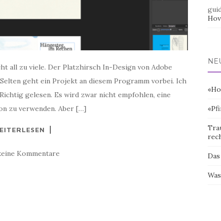
gui
Hov
NE
t all zu viele. Der Platzhirsch In-Design von Adobe
 Selten geht ein Projekt an diesem Programm vorbei. Ich
«Ho
Richtig gelesen. Es wird zwar nicht empfohlen, eine
ion zu verwenden. Aber […]
«Pf
Tra
EITERLESEN
rec
keine Kommentare
Das
Was