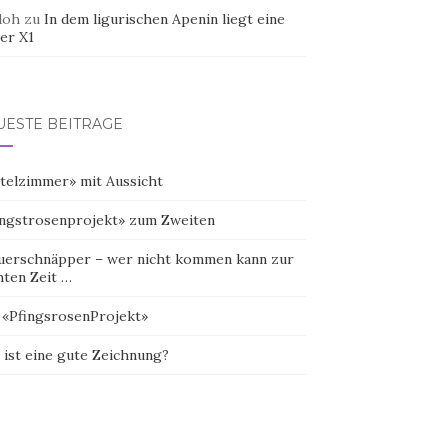
doh
zu
In dem ligurischen Apenin liegt eine
er X1
UESTE BEITRÄGE
telzimmer» mit Aussicht
ingstrosenprojekt» zum Zweiten
uerschnäpper – wer nicht kommen kann zur
hten Zeit …
 «PfingsrosenProjekt»
 ist eine gute Zeichnung?