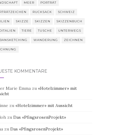
NDSCHAFT
MEER
PORTRÄT
RTRÄTZEICHEN
RUCKSACK
SCHWEIZ
ILIEN
SKIZZE
SKIZZEN
SKIZZENBUCH
DITALIEN
TIERE
TUSCHE
UNTERWEGS
BANSKETCHING
WANDERUNG
ZEICHNEN
ICHNUNG
UESTE KOMMENTARE
er Marie Emma
zu
«Hotelzimmer» mit
sicht
inne
zu
«Hotelzimmer» mit Aussicht
doh
zu
Das «PfingsrosenProjekt»
na
zu
Das «PfingsrosenProjekt»