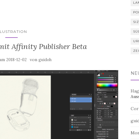
LA
PO
SIZ
LLUSTRATION
SÜ
UR
it Affinity Publisher Beta
ZE
 am
von
2018-12-02
guidoh
NE
Hag
Aus
Cor
gui
Mo