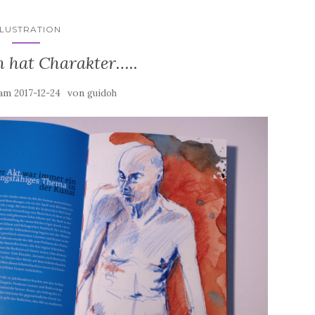
LLUSTRATION
h hat Charakter…..
 am
von
2017-12-24
guidoh