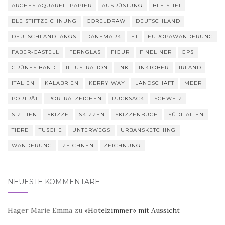
ARCHES AQUARELLPAPIER
AUSRÜSTUNG
BLEISTIFT
BLEISTIFTZEICHNUNG
CORELDRAW
DEUTSCHLAND
DEUTSCHLANDLÄNGS
DÄNEMARK
E1
EUROPAWANDERUNG
FABER-CASTELL
FERNGLAS
FIGUR
FINELINER
GPS
GRÜNES BAND
ILLUSTRATION
INK
INKTOBER
IRLAND
ITALIEN
KALABRIEN
KERRY WAY
LANDSCHAFT
MEER
PORTRÄT
PORTRÄTZEICHEN
RUCKSACK
SCHWEIZ
SIZILIEN
SKIZZE
SKIZZEN
SKIZZENBUCH
SÜDITALIEN
TIERE
TUSCHE
UNTERWEGS
URBANSKETCHING
WANDERUNG
ZEICHNEN
ZEICHNUNG
NEUESTE KOMMENTARE
Hager Marie Emma
zu
«Hotelzimmer» mit Aussicht