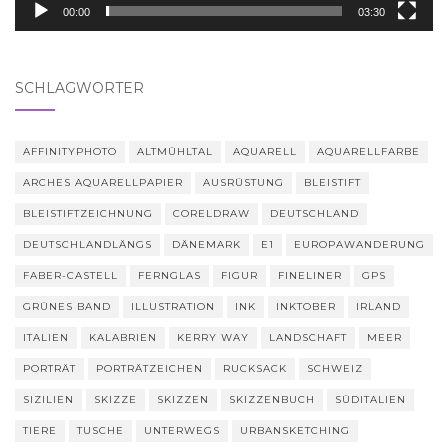
00:00
03:30
SCHLAGWÖRTER
AFFINITYPHOTO
ALTMÜHLTAL
AQUARELL
AQUARELLFARBE
ARCHES AQUARELLPAPIER
AUSRÜSTUNG
BLEISTIFT
BLEISTIFTZEICHNUNG
CORELDRAW
DEUTSCHLAND
DEUTSCHLANDLÄNGS
DÄNEMARK
E1
EUROPAWANDERUNG
FABER-CASTELL
FERNGLAS
FIGUR
FINELINER
GPS
GRÜNES BAND
ILLUSTRATION
INK
INKTOBER
IRLAND
ITALIEN
KALABRIEN
KERRY WAY
LANDSCHAFT
MEER
PORTRÄT
PORTRÄTZEICHEN
RUCKSACK
SCHWEIZ
SIZILIEN
SKIZZE
SKIZZEN
SKIZZENBUCH
SÜDITALIEN
TIERE
TUSCHE
UNTERWEGS
URBANSKETCHING