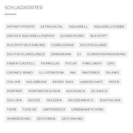
SCHLAGWÖRTER
AFFINITYPHOTO
ALTMÜHLTAL
AQUARELL
AQUARELLFARBE
ARCHES AQUARELLPAPIER
AUSRÜSTUNG
BLEISTIFT
BLEISTIFTZEICHNUNG
CORELDRAW
DEUTSCHLAND
DEUTSCHLANDLÄNGS
DÄNEMARK
E1
EUROPAWANDERUNG
FABER-CASTELL
FERNGLAS
FIGUR
FINELINER
GPS
GRÜNES BAND
ILLUSTRATION
INK
INKTOBER
IRLAND
ITALIEN
KALABRIEN
KERRY WAY
LANDSCHAFT
MEER
PORTRÄT
PORTRÄTZEICHEN
RUCKSACK
SCHWEIZ
SIZILIEN
SKIZZE
SKIZZEN
SKIZZENBUCH
SÜDITALIEN
TIERE
TUSCHE
UNTERWEGS
URBANSKETCHING
WANDERUNG
ZEICHNEN
ZEICHNUNG