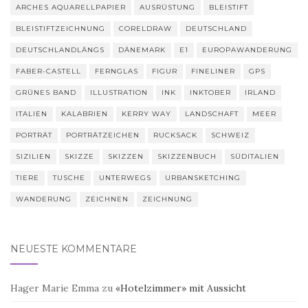
ARCHES AQUARELLPAPIER
AUSRÜSTUNG
BLEISTIFT
BLEISTIFTZEICHNUNG
CORELDRAW
DEUTSCHLAND
DEUTSCHLANDLÄNGS
DÄNEMARK
E1
EUROPAWANDERUNG
FABER-CASTELL
FERNGLAS
FIGUR
FINELINER
GPS
GRÜNES BAND
ILLUSTRATION
INK
INKTOBER
IRLAND
ITALIEN
KALABRIEN
KERRY WAY
LANDSCHAFT
MEER
PORTRÄT
PORTRÄTZEICHEN
RUCKSACK
SCHWEIZ
SIZILIEN
SKIZZE
SKIZZEN
SKIZZENBUCH
SÜDITALIEN
TIERE
TUSCHE
UNTERWEGS
URBANSKETCHING
WANDERUNG
ZEICHNEN
ZEICHNUNG
NEUESTE KOMMENTARE
Hager Marie Emma
zu
«Hotelzimmer» mit Aussicht