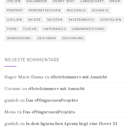
ITALIEN
KALABRIEN
KERRY WAY
LANDSCHAFT
MEER
PORTRÄT
PORTRÄTZEICHEN
RUCKSACK
SCHWEIZ
SIZILIEN
SKIZZE
SKIZZEN
SKIZZENBUCH
SÜDITALIEN
TIERE
TUSCHE
UNTERWEGS
URBANSKETCHING
WANDERUNG
ZEICHNEN
ZEICHNUNG
NEUESTE KOMMENTARE
Hager Marie Emma
zu
«Hotelzimmer» mit Aussicht
Corinne
zu
«Hotelzimmer» mit Aussicht
guidoh
zu
Das «PfingsrosenProjekt»
Mona
zu
Das «PfingsrosenProjekt»
guidoh
zu
In dem ligurischen Apenin liegt eine Hover X1