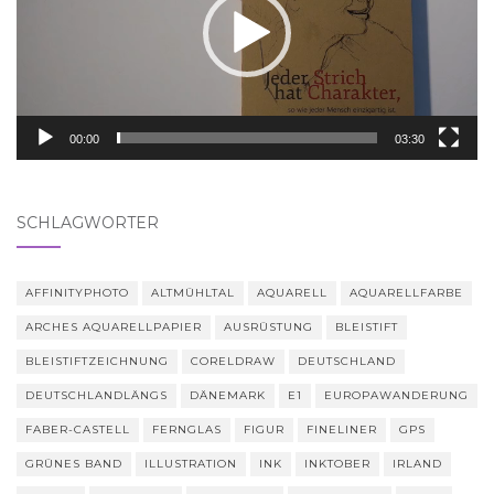
00:00
03:30
SCHLAGWÖRTER
AFFINITYPHOTO
ALTMÜHLTAL
AQUARELL
AQUARELLFARBE
ARCHES AQUARELLPAPIER
AUSRÜSTUNG
BLEISTIFT
BLEISTIFTZEICHNUNG
CORELDRAW
DEUTSCHLAND
DEUTSCHLANDLÄNGS
DÄNEMARK
E1
EUROPAWANDERUNG
FABER-CASTELL
FERNGLAS
FIGUR
FINELINER
GPS
GRÜNES BAND
ILLUSTRATION
INK
INKTOBER
IRLAND