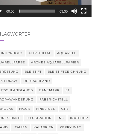
00:00
03:30
HLAGWÖRTER
FINITYPHOTO
ALTMÜHLTAL
AQUARELL
UARELLFARBE
ARCHES AQUARELLPAPIER
SRÜSTUNG
BLEISTIFT
BLEISTIFTZEICHNUNG
RELDRAW
DEUTSCHLAND
UTSCHLANDLÄNGS
DÄNEMARK
E1
ROPAWANDERUNG
FABER-CASTELL
RNGLAS
FIGUR
FINELINER
GPS
ÜNES BAND
ILLUSTRATION
INK
INKTOBER
LAND
ITALIEN
KALABRIEN
KERRY WAY