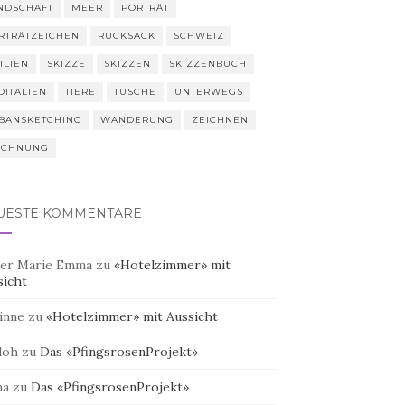
NDSCHAFT
MEER
PORTRÄT
RTRÄTZEICHEN
RUCKSACK
SCHWEIZ
ILIEN
SKIZZE
SKIZZEN
SKIZZENBUCH
DITALIEN
TIERE
TUSCHE
UNTERWEGS
BANSKETCHING
WANDERUNG
ZEICHNEN
ICHNUNG
UESTE KOMMENTARE
er Marie Emma
zu
«Hotelzimmer» mit
sicht
inne
zu
«Hotelzimmer» mit Aussicht
doh
zu
Das «PfingsrosenProjekt»
na
zu
Das «PfingsrosenProjekt»