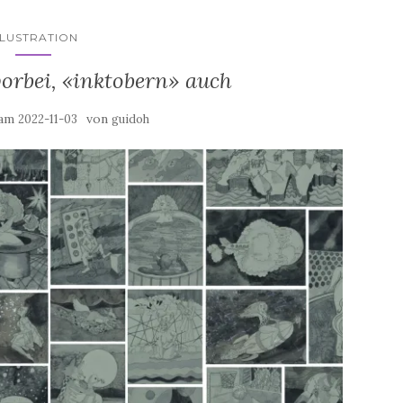
LLUSTRATION
vorbei, «inktobern» auch
 am
von
2022-11-03
guidoh