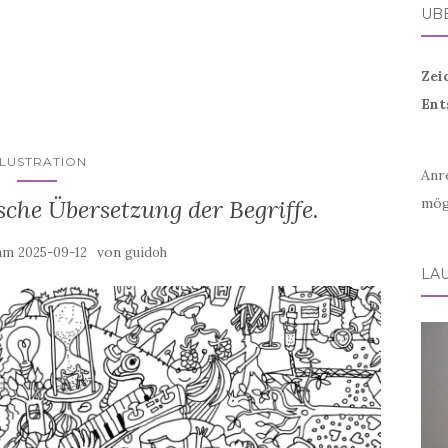
ÜB
Zei
Ent
LLUSTRATION
Anr
sche Übersetzung der Begriffe.
mög
 am
von
2025-09-12
guidoh
LA
Vid
Play