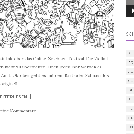
SC
AF
t Inktober, das Online-Zeichnen-Festival. Die Vielfalt
AQ
h nicht zu übertreffen. Doch jedes Jahr werden es
AU
. Am 1. Oktober geht es mit dem Bart oder Schnauz los.
CO
originell.
DE
EITERLESEN
EU
FE
keine Kommentare
GR
IR