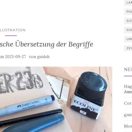
LA
PO
SIZ
LLUSTRATION
SÜ
UR
sche Übersetzung der Begriffe
ZE
 am
von
2023-09-27
guidoh
NE
Hag
Aus
Cor
gui
Mo