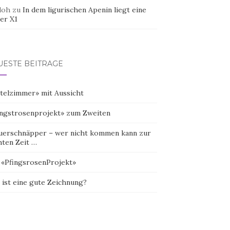
doh
zu
In dem ligurischen Apenin liegt eine
er X1
UESTE BEITRÄGE
telzimmer» mit Aussicht
ingstrosenprojekt» zum Zweiten
uerschnäpper – wer nicht kommen kann zur
hten Zeit …
 «PfingsrosenProjekt»
 ist eine gute Zeichnung?