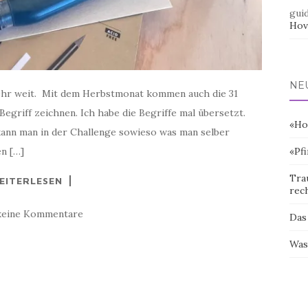
gui
Hov
NE
ehr weit. Mit dem Herbstmonat kommen auch die 31
egriff zeichnen. Ich habe die Begriffe mal übersetzt.
«Ho
 kann man in der Challenge sowieso was man selber
n […]
«Pf
Tra
EITERLESEN
rec
keine Kommentare
Das
Was