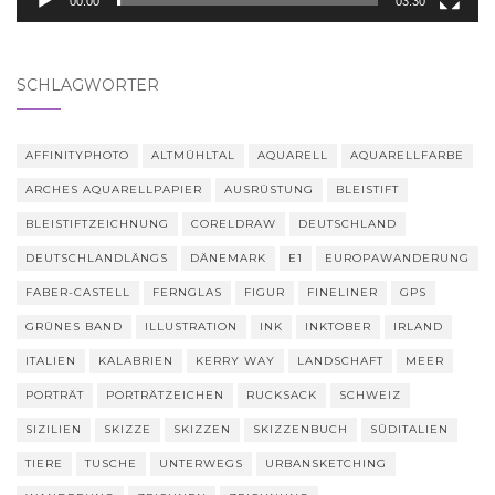
00:00
03:30
SCHLAGWÖRTER
AFFINITYPHOTO
ALTMÜHLTAL
AQUARELL
AQUARELLFARBE
ARCHES AQUARELLPAPIER
AUSRÜSTUNG
BLEISTIFT
BLEISTIFTZEICHNUNG
CORELDRAW
DEUTSCHLAND
DEUTSCHLANDLÄNGS
DÄNEMARK
E1
EUROPAWANDERUNG
FABER-CASTELL
FERNGLAS
FIGUR
FINELINER
GPS
GRÜNES BAND
ILLUSTRATION
INK
INKTOBER
IRLAND
ITALIEN
KALABRIEN
KERRY WAY
LANDSCHAFT
MEER
PORTRÄT
PORTRÄTZEICHEN
RUCKSACK
SCHWEIZ
SIZILIEN
SKIZZE
SKIZZEN
SKIZZENBUCH
SÜDITALIEN
TIERE
TUSCHE
UNTERWEGS
URBANSKETCHING