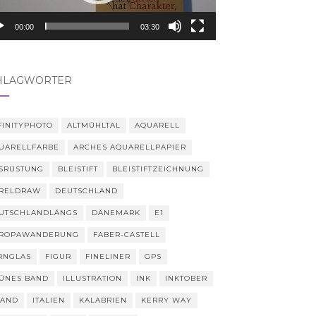
00:00
03:30
HLAGWÖRTER
FINITYPHOTO
ALTMÜHLTAL
AQUARELL
UARELLFARBE
ARCHES AQUARELLPAPIER
SRÜSTUNG
BLEISTIFT
BLEISTIFTZEICHNUNG
RELDRAW
DEUTSCHLAND
UTSCHLANDLÄNGS
DÄNEMARK
E1
ROPAWANDERUNG
FABER-CASTELL
RNGLAS
FIGUR
FINELINER
GPS
ÜNES BAND
ILLUSTRATION
INK
INKTOBER
LAND
ITALIEN
KALABRIEN
KERRY WAY