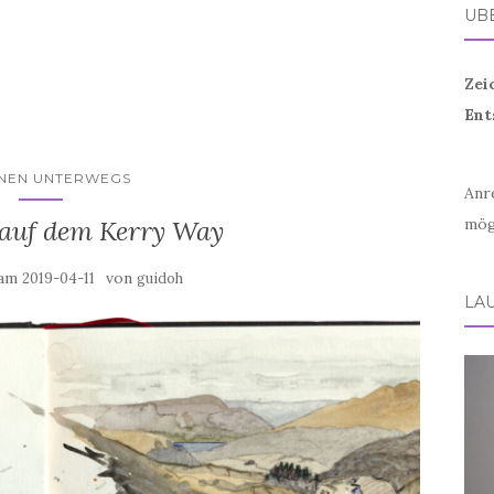
ÜB
Zei
Ent
HNEN UNTERWEGS
Anr
 auf dem Kerry Way
mög
 am
von
2019-04-11
guidoh
LA
Vid
Play