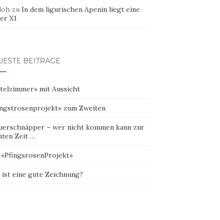
doh
zu
In dem ligurischen Apenin liegt eine
er X1
UESTE BEITRÄGE
telzimmer» mit Aussicht
ingstrosenprojekt» zum Zweiten
uerschnäpper – wer nicht kommen kann zur
hten Zeit …
 «PfingsrosenProjekt»
 ist eine gute Zeichnung?