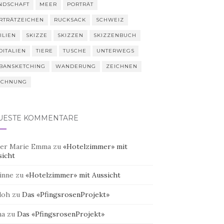
NDSCHAFT
MEER
PORTRÄT
RTRÄTZEICHEN
RUCKSACK
SCHWEIZ
ILIEN
SKIZZE
SKIZZEN
SKIZZENBUCH
DITALIEN
TIERE
TUSCHE
UNTERWEGS
BANSKETCHING
WANDERUNG
ZEICHNEN
ICHNUNG
UESTE KOMMENTARE
er Marie Emma
zu
«Hotelzimmer» mit
sicht
inne
zu
«Hotelzimmer» mit Aussicht
doh
zu
Das «PfingsrosenProjekt»
na
zu
Das «PfingsrosenProjekt»