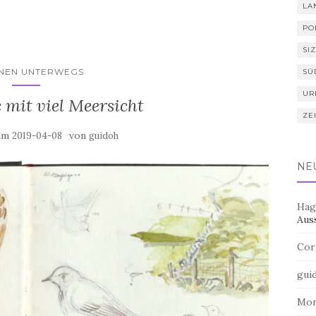
LA
PO
SIZ
HNEN UNTERWEGS
SÜ
UR
 mit viel Meersicht
ZE
 am
von
2019-04-08
guidoh
NE
Hag
Aus
Cor
gui
Mo