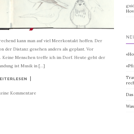
gui
Hov
NE
sprechend kann man auf viel Meerkontakt hoffen. Der
 der Distanz gesehen anders als geplant. Vor
«Ho
 Keine Menschen treffe ich im Dorf. Heute geht der
ndung ist Musik in […]
«Pf
Tra
EITERLESEN
rec
keine Kommentare
Das
Was