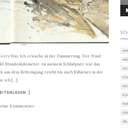
SC
AF
Kerry Way. Ich erwache in der Dämmerung. Der Wind
AQ
 40 Stundenkilometer. An meinem Schlafplatz war das
AU
ck aus dem Zelteingang reicht bis nach Killarney in der
CO
e ich […]
DE
EITERLESEN
EU
FE
keine Kommentare
GR
IR