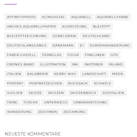
AFFINITYPHOTO
ALTMÜHLTAL
AQUARELL
AQUARELLFARBE
ARCHES AQUARELLPAPIER
AUSRÜSTUNG
BLEISTIFT
BLEISTIFTZEICHNUNG
CORELDRAW
DEUTSCHLAND
DEUTSCHLANDLÄNGS
DÄNEMARK
E1
EUROPAWANDERUNG
FABER-CASTELL
FERNGLAS
FIGUR
FINELINER
GPS
GRÜNES BAND
ILLUSTRATION
INK
INKTOBER
IRLAND
ITALIEN
KALABRIEN
KERRY WAY
LANDSCHAFT
MEER
PORTRÄT
PORTRÄTZEICHEN
RUCKSACK
SCHWEIZ
SIZILIEN
SKIZZE
SKIZZEN
SKIZZENBUCH
SÜDITALIEN
TIERE
TUSCHE
UNTERWEGS
URBANSKETCHING
WANDERUNG
ZEICHNEN
ZEICHNUNG
NEUESTE KOMMENTARE