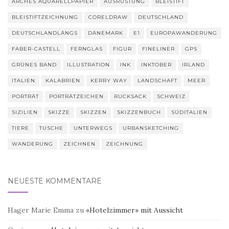
ARCHES AQUARELLPAPIER
AUSRÜSTUNG
BLEISTIFT
BLEISTIFTZEICHNUNG
CORELDRAW
DEUTSCHLAND
DEUTSCHLANDLÄNGS
DÄNEMARK
E1
EUROPAWANDERUNG
FABER-CASTELL
FERNGLAS
FIGUR
FINELINER
GPS
GRÜNES BAND
ILLUSTRATION
INK
INKTOBER
IRLAND
ITALIEN
KALABRIEN
KERRY WAY
LANDSCHAFT
MEER
PORTRÄT
PORTRÄTZEICHEN
RUCKSACK
SCHWEIZ
SIZILIEN
SKIZZE
SKIZZEN
SKIZZENBUCH
SÜDITALIEN
TIERE
TUSCHE
UNTERWEGS
URBANSKETCHING
WANDERUNG
ZEICHNEN
ZEICHNUNG
NEUESTE KOMMENTARE
Hager Marie Emma
zu
«Hotelzimmer» mit Aussicht