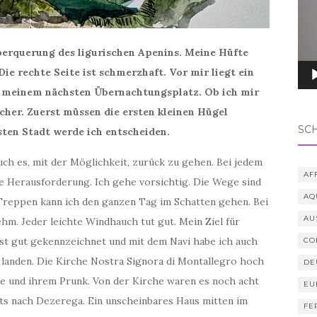
Überquerung des ligurischen Apenins. Meine Hüfte
ie rechte Seite ist schmerzhaft. Vor mir liegt ein
 meinem nächsten Übernachtungsplatz. Ob ich mir
icher. Zuerst müssen die ersten kleinen Hügel
SC
sten Stadt werde ich entscheiden.
such es, mit der Möglichkeit, zurück zu gehen. Bei jedem
AF
ine Herausforderung. Ich gehe vorsichtig. Die Wege sind
AQ
 Treppen kann ich den ganzen Tag im Schatten gehen. Bei
AU
m. Jeder leichte Windhauch tut gut. Mein Ziel für
st gut gekennzeichnet und mit dem Navi habe ich auch
CO
 landen. Die Kirche Nostra Signora di Montallegro hoch
DE
se und ihrem Prunk. Von der Kirche waren es noch acht
EU
ts nach Dezerega. Ein unscheinbares Haus mitten im
FE