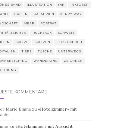
ÜNES BAND
ILLUSTRATION
INK
INKTOBER
LAND
ITALIEN
KALABRIEN
KERRY WAY
NDSCHAFT
MEER
PORTRÄT
RTRÄTZEICHEN
RUCKSACK
SCHWEIZ
ILIEN
SKIZZE
SKIZZEN
SKIZZENBUCH
DITALIEN
TIERE
TUSCHE
UNTERWEGS
BANSKETCHING
WANDERUNG
ZEICHNEN
ICHNUNG
UESTE KOMMENTARE
er Marie Emma
zu
«Hotelzimmer» mit
sicht
inne
zu
«Hotelzimmer» mit Aussicht