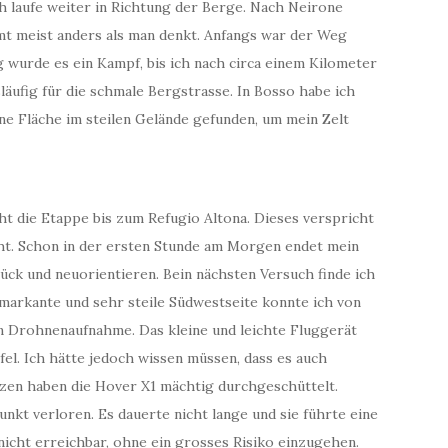
h laufe weiter in Richtung der Berge. Nach Neirone
mt meist anders als man denkt. Anfangs war der Weg
g wurde es ein Kampf, bis ich nach circa einem Kilometer
äufig für die schmale Bergstrasse. In Bosso habe ich
ne Fläche im steilen Gelände gefunden, um mein Zelt
ht die Etappe bis zum Refugio Altona. Dieses verspricht
icht. Schon in der ersten Stunde am Morgen endet mein
ck und neuorientieren. Bein nächsten Versuch finde ich
arkante und sehr steile Südwestseite konnte ich von
n Drohnenaufnahme. Das kleine und leichte Fluggerät
fel. Ich hätte jedoch wissen müssen, dass es auch
zen haben die Hover X1 mächtig durchgeschüttelt.
nkt verloren. Es dauerte nicht lange und sie führte eine
nicht erreichbar, ohne ein grosses Risiko einzugehen.