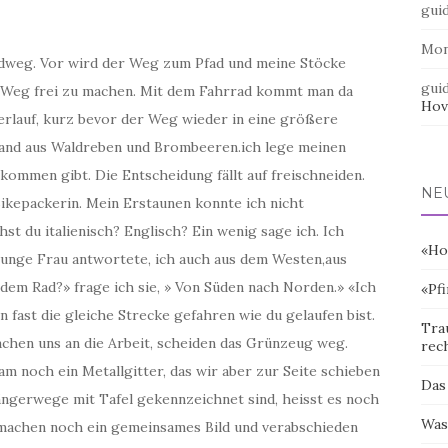
gui
Mo
adweg. Vor wird der Weg zum Pfad und meine Stöcke
gui
 Weg frei zu machen. Mit dem Fahrrad kommt man da
Hov
erlauf, kurz bevor der Weg wieder in eine größere
Wand aus Waldreben und Brombeeren.ich lege meinen
kommen gibt. Die Entscheidung fällt auf freischneiden.
NE
ikepackerin. Mein Erstaunen konnte ich nicht
st du italienisch? Englisch? Ein wenig sage ich. Ich
«Ho
junge Frau antwortete, ich auch aus dem Westen,aus
dem Rad?» frage ich sie, » Von Süden nach Norden.» «Ich
«Pf
n fast die gleiche Strecke gefahren wie du gelaufen bist.
Tra
machen uns an die Arbeit, scheiden das Grünzeug weg.
rec
m noch ein Metallgitter, das wir aber zur Seite schieben
Das
gerwege mit Tafel gekennzeichnet sind, heisst es noch
Was
r machen noch ein gemeinsames Bild und verabschieden