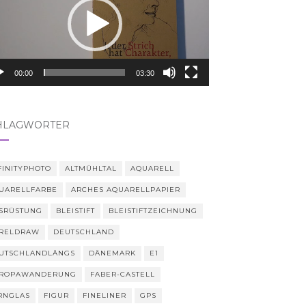
00:00
03:30
HLAGWÖRTER
FINITYPHOTO
ALTMÜHLTAL
AQUARELL
UARELLFARBE
ARCHES AQUARELLPAPIER
SRÜSTUNG
BLEISTIFT
BLEISTIFTZEICHNUNG
RELDRAW
DEUTSCHLAND
UTSCHLANDLÄNGS
DÄNEMARK
E1
ROPAWANDERUNG
FABER-CASTELL
RNGLAS
FIGUR
FINELINER
GPS