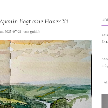
Apenin liegt eine Hover X1
ÜB
 am
von
2025-07-21
guidoh
Zei
Ent
Anr
mög
LA
Vid
Play