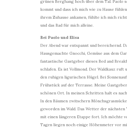
grünen Berghang hoch über dem Tal. Paolo sc
kommt und dass ich mich wie zu Hause fühlen so
ihrem Zuhause ankamen, fühlte ich mich richt
und das Bad für mich alleine.
Bei Paolo und Elisa
Der Abend war entspannt und bereichernd. Das
Hausgemachte Gnocchi, Gemüse aus dem Garten
fantastische Gastgeber dieses Bed and Break
schlafen. Es ist Vollmond. Der Waldkauz ruft u
den ruhigen ligurischen Hügel. Bei Sonnenau
Frühstück auf der Terrasse. Meine Gastgeber
schönen Ort. In meinen Schritten halt es nach
In den Bäumen zwitschern Mönchsgrasmücken.
geworden im Wald. Das Wetter der nächsten 
mit einen längeren Etappe fort. Ich möchte v
Tagen liegen noch einige Höhenmeter vor mir 