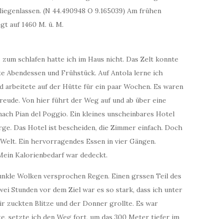
 liegenlassen. (N 44.490948 O 9.165039) Am frühen
gt auf 1460 M. ü. M.
 zum schlafen hatte ich im Haus nicht. Das Zelt konnte
te Abendessen und Frühstück. Auf Antola lerne ich
nd arbeitete auf der Hütte für ein paar Wochen. Es waren
reude. Von hier führt der Weg auf und ab über eine
ach Pian del Poggio. Ein kleines unscheinbares Hotel
ge. Das Hotel ist bescheiden, die Zimmer einfach. Doch
Welt. Ein hervorragendes Essen in vier Gängen.
 Mein Kalorienbedarf war dedeckt.
kle Wolken versprochen Regen. Einen grssen Teil des
i Stunden vor dem Ziel war es so stark, dass ich unter
r zuckten Blitze und der Donner grollte. Es war
e, setzte ich den Weg fort, um das 300 Meter tiefer im