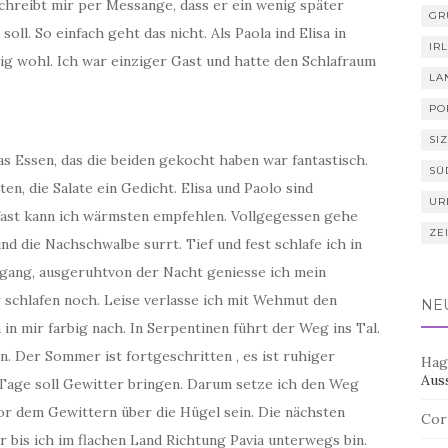
hreibt mir per Messange, dass er ein wenig später
GR
ll. So einfach geht das nicht. Als Paola ind Elisa in
IR
ig wohl. Ich war einziger Gast und hatte den Schlafraum
LA
PO
SIZ
 Essen, das die beiden gekocht haben war fantastisch.
SÜ
, die Salate ein Gedicht. Elisa und Paolo sind
UR
fast kann ich wärmsten empfehlen. Vollgegessen gehe
ZE
nd die Nachschwalbe surrt. Tief und fest schlafe ich in
fgang, ausgeruhtvon der Nacht geniesse ich mein
 schlafen noch. Leise verlasse ich mit Wehmut den
NE
 in mir farbig nach. In Serpentinen führt der Weg ins Tal.
 Der Sommer ist fortgeschritten , es ist ruhiger
Hag
Aus
Tage soll Gewitter bringen. Darum setze ich den Weg
or dem Gewittern über die Hügel sein. Die nächsten
Cor
bis ich im flachen Land Richtung Pavia unterwegs bin.