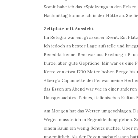
Somit habe ich das «Spielzeug» in den Felsen
Nachmittag komme ich in der Hütte an. Sie lie
Zeltplatz mit Aussicht
Im Refugio war ein grösserer Event. Ein Platz
ich jedoch an bester Lage aufstelle und krieg
Benedikt kenne. Beni war aus Freiburg i. B. u
kurze, aber gute Gepräche. Mir war es eine F
Kette von etwa 1700 Meter hohen Berge bis n
Albergo Capannette dei Pei war meine Herber
das Essen am Abend war wie in einer anderen 
Hausgemachtes, Feines, italienisches Kultur.
Am Morgen hat das Wetter umgeschlagen. Dun
Weges musste ich in Regenkleidung gehen. Zwe
einem Baum ein wenig Schutz suchte. Über mi
ungemütlich. Als der Regen nachgelassen hatt