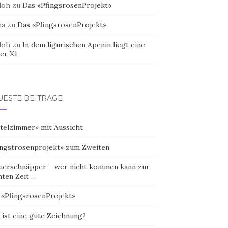
doh
zu
Das «PfingsrosenProjekt»
na
zu
Das «PfingsrosenProjekt»
doh
zu
In dem ligurischen Apenin liegt eine
er X1
UESTE BEITRÄGE
telzimmer» mit Aussicht
ingstrosenprojekt» zum Zweiten
uerschnäpper – wer nicht kommen kann zur
hten Zeit …
 «PfingsrosenProjekt»
 ist eine gute Zeichnung?