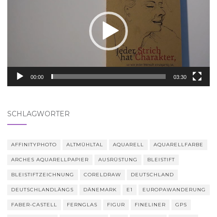
00:00
03:30
SCHLAGWÖRTER
AFFINITYPHOTO
ALTMÜHLTAL
AQUARELL
AQUARELLFARBE
ARCHES AQUARELLPAPIER
AUSRÜSTUNG
BLEISTIFT
BLEISTIFTZEICHNUNG
CORELDRAW
DEUTSCHLAND
DEUTSCHLANDLÄNGS
DÄNEMARK
E1
EUROPAWANDERUNG
FABER-CASTELL
FERNGLAS
FIGUR
FINELINER
GPS