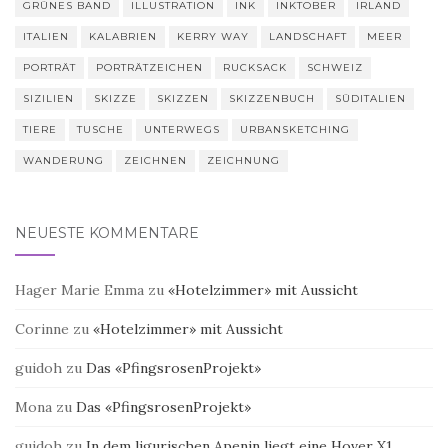
GRÜNES BAND
ILLUSTRATION
INK
INKTOBER
IRLAND
ITALIEN
KALABRIEN
KERRY WAY
LANDSCHAFT
MEER
PORTRÄT
PORTRÄTZEICHEN
RUCKSACK
SCHWEIZ
SIZILIEN
SKIZZE
SKIZZEN
SKIZZENBUCH
SÜDITALIEN
TIERE
TUSCHE
UNTERWEGS
URBANSKETCHING
WANDERUNG
ZEICHNEN
ZEICHNUNG
NEUESTE KOMMENTARE
Hager Marie Emma
zu
«Hotelzimmer» mit Aussicht
Corinne
zu
«Hotelzimmer» mit Aussicht
guidoh
zu
Das «PfingsrosenProjekt»
Mona
zu
Das «PfingsrosenProjekt»
guidoh
zu
In dem ligurischen Apenin liegt eine Hover X1