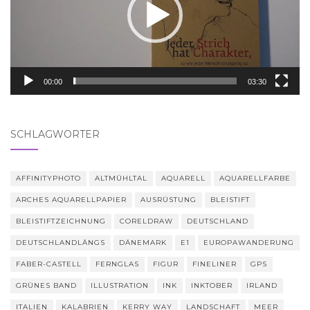
00:00
03:30
SCHLAGWÖRTER
AFFINITYPHOTO
ALTMÜHLTAL
AQUARELL
AQUARELLFARBE
ARCHES AQUARELLPAPIER
AUSRÜSTUNG
BLEISTIFT
BLEISTIFTZEICHNUNG
CORELDRAW
DEUTSCHLAND
DEUTSCHLANDLÄNGS
DÄNEMARK
E1
EUROPAWANDERUNG
FABER-CASTELL
FERNGLAS
FIGUR
FINELINER
GPS
GRÜNES BAND
ILLUSTRATION
INK
INKTOBER
IRLAND
ITALIEN
KALABRIEN
KERRY WAY
LANDSCHAFT
MEER