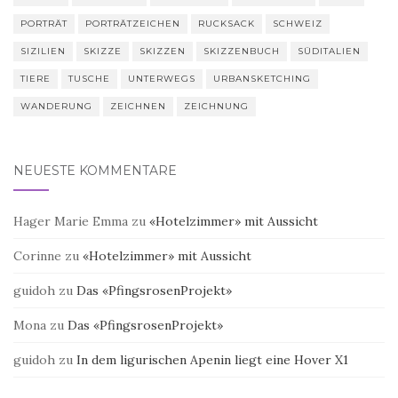
PORTRÄT
PORTRÄTZEICHEN
RUCKSACK
SCHWEIZ
SIZILIEN
SKIZZE
SKIZZEN
SKIZZENBUCH
SÜDITALIEN
TIERE
TUSCHE
UNTERWEGS
URBANSKETCHING
WANDERUNG
ZEICHNEN
ZEICHNUNG
NEUESTE KOMMENTARE
Hager Marie Emma
zu
«Hotelzimmer» mit Aussicht
Corinne
zu
«Hotelzimmer» mit Aussicht
guidoh
zu
Das «PfingsrosenProjekt»
Mona
zu
Das «PfingsrosenProjekt»
guidoh
zu
In dem ligurischen Apenin liegt eine Hover X1