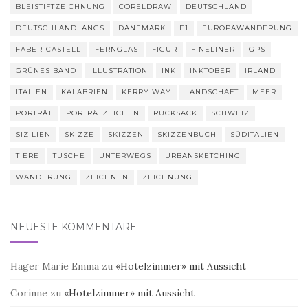
BLEISTIFTZEICHNUNG
CORELDRAW
DEUTSCHLAND
DEUTSCHLANDLÄNGS
DÄNEMARK
E1
EUROPAWANDERUNG
FABER-CASTELL
FERNGLAS
FIGUR
FINELINER
GPS
GRÜNES BAND
ILLUSTRATION
INK
INKTOBER
IRLAND
ITALIEN
KALABRIEN
KERRY WAY
LANDSCHAFT
MEER
PORTRÄT
PORTRÄTZEICHEN
RUCKSACK
SCHWEIZ
SIZILIEN
SKIZZE
SKIZZEN
SKIZZENBUCH
SÜDITALIEN
TIERE
TUSCHE
UNTERWEGS
URBANSKETCHING
WANDERUNG
ZEICHNEN
ZEICHNUNG
NEUESTE KOMMENTARE
Hager Marie Emma
zu
«Hotelzimmer» mit Aussicht
Corinne
zu
«Hotelzimmer» mit Aussicht