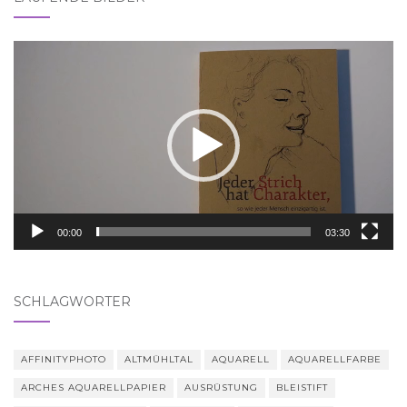
Video-
Player
00:00
03:30
SCHLAGWÖRTER
AFFINITYPHOTO
ALTMÜHLTAL
AQUARELL
AQUARELLFARBE
ARCHES AQUARELLPAPIER
AUSRÜSTUNG
BLEISTIFT