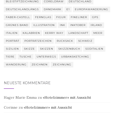
BLEISTIFTZEICHNUNG
CORELDRAW
DEUTSCHLAND
DEUTSCHLANDLÄNGS
DÄNEMARK
E1
EUROPAWANDERUNG
FABER-CASTELL
FERNGLAS
FIGUR
FINELINER
GPS
GRÜNES BAND
ILLUSTRATION
INK
INKTOBER
IRLAND
ITALIEN
KALABRIEN
KERRY WAY
LANDSCHAFT
MEER
PORTRÄT
PORTRÄTZEICHEN
RUCKSACK
SCHWEIZ
SIZILIEN
SKIZZE
SKIZZEN
SKIZZENBUCH
SÜDITALIEN
TIERE
TUSCHE
UNTERWEGS
URBANSKETCHING
WANDERUNG
ZEICHNEN
ZEICHNUNG
NEUESTE KOMMENTARE
Hager Marie Emma
zu
«Hotelzimmer» mit Aussicht
Corinne
zu
«Hotelzimmer» mit Aussicht