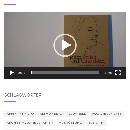
Video-
Player
00:00
03:30
SCHLAGWÖRTER
AFFINITYPHOTO
ALTMÜHLTAL
AQUARELL
AQUARELLFARBE
ARCHES AQUARELLPAPIER
AUSRÜSTUNG
BLEISTIFT