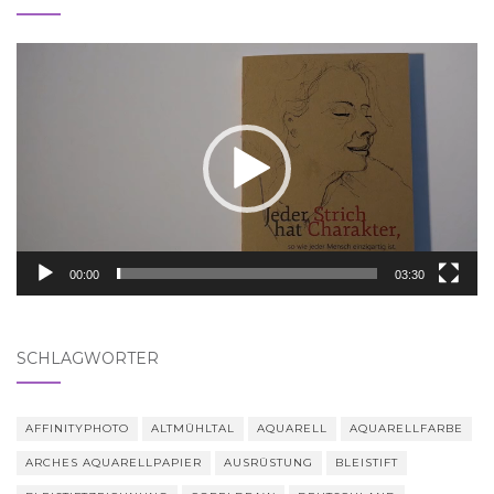
Video-
Player
00:00
03:30
SCHLAGWÖRTER
AFFINITYPHOTO
ALTMÜHLTAL
AQUARELL
AQUARELLFARBE
ARCHES AQUARELLPAPIER
AUSRÜSTUNG
BLEISTIFT