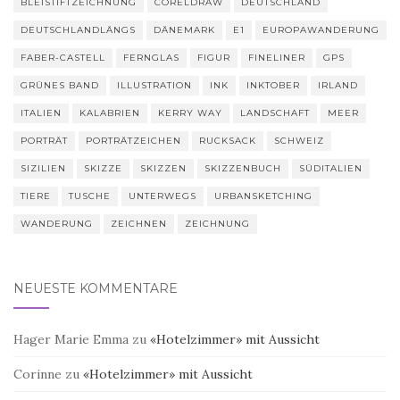
BLEISTIFTZEICHNUNG
CORELDRAW
DEUTSCHLAND
DEUTSCHLANDLÄNGS
DÄNEMARK
E1
EUROPAWANDERUNG
FABER-CASTELL
FERNGLAS
FIGUR
FINELINER
GPS
GRÜNES BAND
ILLUSTRATION
INK
INKTOBER
IRLAND
ITALIEN
KALABRIEN
KERRY WAY
LANDSCHAFT
MEER
PORTRÄT
PORTRÄTZEICHEN
RUCKSACK
SCHWEIZ
SIZILIEN
SKIZZE
SKIZZEN
SKIZZENBUCH
SÜDITALIEN
TIERE
TUSCHE
UNTERWEGS
URBANSKETCHING
WANDERUNG
ZEICHNEN
ZEICHNUNG
NEUESTE KOMMENTARE
Hager Marie Emma
zu
«Hotelzimmer» mit Aussicht
Corinne
zu
«Hotelzimmer» mit Aussicht