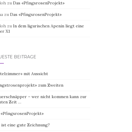
doh
zu
Das «PfingsrosenProjekt»
na
zu
Das «PfingsrosenProjekt»
doh
zu
In dem ligurischen Apenin liegt eine
er X1
UESTE BEITRÄGE
telzimmer» mit Aussicht
ingstrosenprojekt» zum Zweiten
uerschnäpper – wer nicht kommen kann zur
hten Zeit …
 «PfingsrosenProjekt»
 ist eine gute Zeichnung?