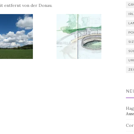
it entfernt von der Donau.
GR
IR
LA
PO
SIZ
SÜ
UR
ZE
NE
Hag
Aus
Cor