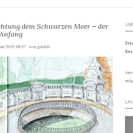
ichtung dem Schwarzen Meer – der
ÜB
Anfang
Zei
 am
von
2020-08-17
guidoh
Ent
Anr
mög
LA
Vid
Play