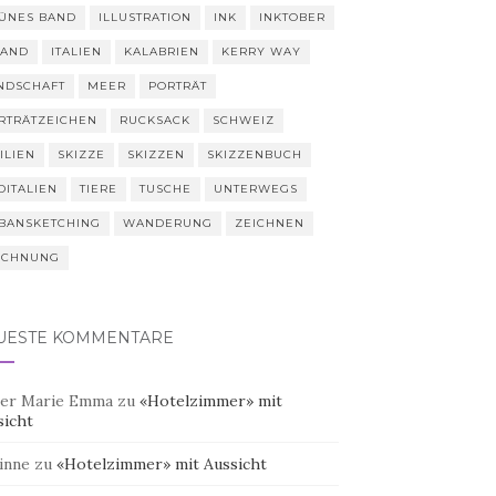
ÜNES BAND
ILLUSTRATION
INK
INKTOBER
LAND
ITALIEN
KALABRIEN
KERRY WAY
NDSCHAFT
MEER
PORTRÄT
RTRÄTZEICHEN
RUCKSACK
SCHWEIZ
ILIEN
SKIZZE
SKIZZEN
SKIZZENBUCH
DITALIEN
TIERE
TUSCHE
UNTERWEGS
BANSKETCHING
WANDERUNG
ZEICHNEN
ICHNUNG
UESTE KOMMENTARE
er Marie Emma
zu
«Hotelzimmer» mit
sicht
inne
zu
«Hotelzimmer» mit Aussicht