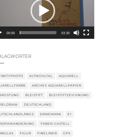
00:00
03:30
HLAGWÖRTER
FINITYPHOTO
ALTMÜHLTAL
AQUARELL
UARELLFARBE
ARCHES AQUARELLPAPIER
SRÜSTUNG
BLEISTIFT
BLEISTIFTZEICHNUNG
RELDRAW
DEUTSCHLAND
UTSCHLANDLÄNGS
DÄNEMARK
E1
ROPAWANDERUNG
FABER-CASTELL
RNGLAS
FIGUR
FINELINER
GPS