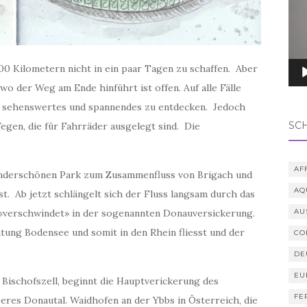
800 Kilometern nicht in ein paar Tagen zu schaffen. Aber
o der Weg am Ende hinführt ist offen. Auf alle Fälle
el sehenswertes und spannendes zu entdecken. Jedoch
SC
egen, die für Fahrräder ausgelegt sind. Die
AF
underschönen Park zum Zusammenfluss von Brigach und
AQ
t. Ab jetzt schlängelt sich der Fluss langsam durch das
 «verschwindet» in der sogenannten Donauversickerung.
AU
chtung Bodensee und somit in den Rhein fliesst und der
CO
DE
EU
Bischofszell, beginnt die Hauptverickerung des
FE
eres Donautal. Waidhofen an der Ybbs in Österreich, die