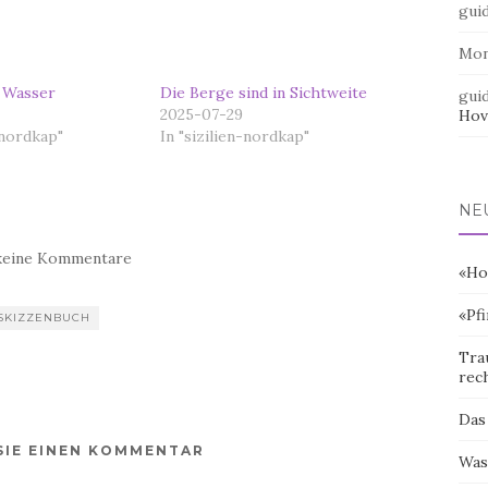
gui
Mo
t Wasser
Die Berge sind in Sichtweite
gui
2025-07-29
Hov
-nordkap"
In "sizilien-nordkap"
NE
keine Kommentare
«Ho
«Pf
SKIZZENBUCH
Tra
rec
Das
SIE EINEN KOMMENTAR
Was