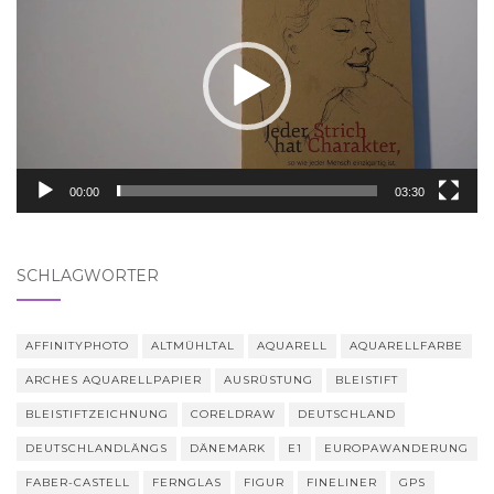
Player
00:00
03:30
SCHLAGWÖRTER
AFFINITYPHOTO
ALTMÜHLTAL
AQUARELL
AQUARELLFARBE
ARCHES AQUARELLPAPIER
AUSRÜSTUNG
BLEISTIFT
BLEISTIFTZEICHNUNG
CORELDRAW
DEUTSCHLAND
DEUTSCHLANDLÄNGS
DÄNEMARK
E1
EUROPAWANDERUNG
FABER-CASTELL
FERNGLAS
FIGUR
FINELINER
GPS