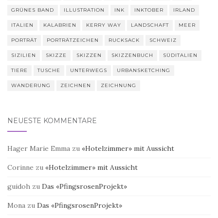
GRÜNES BAND
ILLUSTRATION
INK
INKTOBER
IRLAND
ITALIEN
KALABRIEN
KERRY WAY
LANDSCHAFT
MEER
PORTRÄT
PORTRÄTZEICHEN
RUCKSACK
SCHWEIZ
SIZILIEN
SKIZZE
SKIZZEN
SKIZZENBUCH
SÜDITALIEN
TIERE
TUSCHE
UNTERWEGS
URBANSKETCHING
WANDERUNG
ZEICHNEN
ZEICHNUNG
NEUESTE KOMMENTARE
Hager Marie Emma
zu
«Hotelzimmer» mit Aussicht
Corinne
zu
«Hotelzimmer» mit Aussicht
guidoh
zu
Das «PfingsrosenProjekt»
Mona
zu
Das «PfingsrosenProjekt»