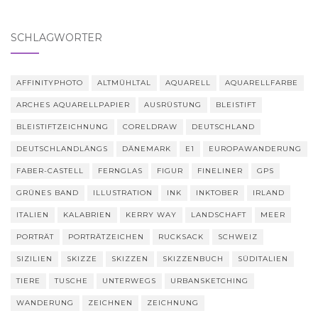
SCHLAGWÖRTER
AFFINITYPHOTO
ALTMÜHLTAL
AQUARELL
AQUARELLFARBE
ARCHES AQUARELLPAPIER
AUSRÜSTUNG
BLEISTIFT
BLEISTIFTZEICHNUNG
CORELDRAW
DEUTSCHLAND
DEUTSCHLANDLÄNGS
DÄNEMARK
E1
EUROPAWANDERUNG
FABER-CASTELL
FERNGLAS
FIGUR
FINELINER
GPS
GRÜNES BAND
ILLUSTRATION
INK
INKTOBER
IRLAND
ITALIEN
KALABRIEN
KERRY WAY
LANDSCHAFT
MEER
PORTRÄT
PORTRÄTZEICHEN
RUCKSACK
SCHWEIZ
SIZILIEN
SKIZZE
SKIZZEN
SKIZZENBUCH
SÜDITALIEN
TIERE
TUSCHE
UNTERWEGS
URBANSKETCHING
WANDERUNG
ZEICHNEN
ZEICHNUNG