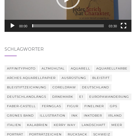
00:00
03:30
SCHLAGWÖRTER
AFFINITYPHOTO
ALTMÜHLTAL
AQUARELL
AQUARELLFARBE
ARCHES AQUARELLPAPIER
AUSRÜSTUNG
BLEISTIFT
BLEISTIFTZEICHNUNG
CORELDRAW
DEUTSCHLAND
DEUTSCHLANDLÄNGS
DÄNEMARK
E1
EUROPAWANDERUNG
FABER-CASTELL
FERNGLAS
FIGUR
FINELINER
GPS
GRÜNES BAND
ILLUSTRATION
INK
INKTOBER
IRLAND
ITALIEN
KALABRIEN
KERRY WAY
LANDSCHAFT
MEER
PORTRÄT
PORTRÄTZEICHEN
RUCKSACK
SCHWEIZ