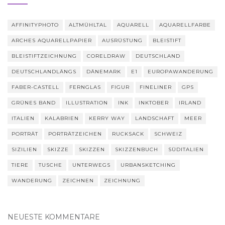
AFFINITYPHOTO
ALTMÜHLTAL
AQUARELL
AQUARELLFARBE
ARCHES AQUARELLPAPIER
AUSRÜSTUNG
BLEISTIFT
BLEISTIFTZEICHNUNG
CORELDRAW
DEUTSCHLAND
DEUTSCHLANDLÄNGS
DÄNEMARK
E1
EUROPAWANDERUNG
FABER-CASTELL
FERNGLAS
FIGUR
FINELINER
GPS
GRÜNES BAND
ILLUSTRATION
INK
INKTOBER
IRLAND
ITALIEN
KALABRIEN
KERRY WAY
LANDSCHAFT
MEER
PORTRÄT
PORTRÄTZEICHEN
RUCKSACK
SCHWEIZ
SIZILIEN
SKIZZE
SKIZZEN
SKIZZENBUCH
SÜDITALIEN
TIERE
TUSCHE
UNTERWEGS
URBANSKETCHING
WANDERUNG
ZEICHNEN
ZEICHNUNG
NEUESTE KOMMENTARE