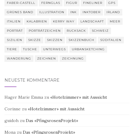
FABER-CASTELL
FERNGLAS
FIGUR
FINELINER
GPS
GRÜNES BAND
ILLUSTRATION
INK
INKTOBER
IRLAND
ITALIEN
KALABRIEN
KERRY WAY
LANDSCHAFT
MEER
PORTRÄT
PORTRÄTZEICHEN
RUCKSACK
SCHWEIZ
SIZILIEN
SKIZZE
SKIZZEN
SKIZZENBUCH
SÜDITALIEN
TIERE
TUSCHE
UNTERWEGS
URBANSKETCHING
WANDERUNG
ZEICHNEN
ZEICHNUNG
NEUESTE KOMMENTARE
Hager Marie Emma
zu
«Hotelzimmer» mit Aussicht
Corinne
zu
«Hotelzimmer» mit Aussicht
guidoh
zu
Das «PfingsrosenProjekt»
Mona
zu
Das «PfingsrosenProjekt»