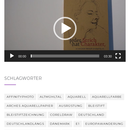
Player
00:00
03:30
SCHLAGWÖRTER
AFFINITYPHOTO
ALTMÜHLTAL
AQUARELL
AQUARELLFARBE
ARCHES AQUARELLPAPIER
AUSRÜSTUNG
BLEISTIFT
BLEISTIFTZEICHNUNG
CORELDRAW
DEUTSCHLAND
DEUTSCHLANDLÄNGS
DÄNEMARK
E1
EUROPAWANDERUNG