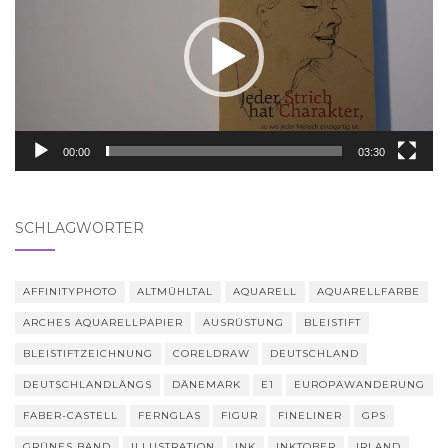
00:00
03:30
SCHLAGWÖRTER
AFFINITYPHOTO
ALTMÜHLTAL
AQUARELL
AQUARELLFARBE
ARCHES AQUARELLPAPIER
AUSRÜSTUNG
BLEISTIFT
BLEISTIFTZEICHNUNG
CORELDRAW
DEUTSCHLAND
DEUTSCHLANDLÄNGS
DÄNEMARK
E1
EUROPAWANDERUNG
FABER-CASTELL
FERNGLAS
FIGUR
FINELINER
GPS
GRÜNES BAND
ILLUSTRATION
INK
INKTOBER
IRLAND