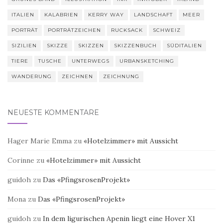
ITALIEN
KALABRIEN
KERRY WAY
LANDSCHAFT
MEER
PORTRÄT
PORTRÄTZEICHEN
RUCKSACK
SCHWEIZ
SIZILIEN
SKIZZE
SKIZZEN
SKIZZENBUCH
SÜDITALIEN
TIERE
TUSCHE
UNTERWEGS
URBANSKETCHING
WANDERUNG
ZEICHNEN
ZEICHNUNG
NEUESTE KOMMENTARE
Hager Marie Emma
zu
«Hotelzimmer» mit Aussicht
Corinne
zu
«Hotelzimmer» mit Aussicht
guidoh
zu
Das «PfingsrosenProjekt»
Mona
zu
Das «PfingsrosenProjekt»
guidoh
zu
In dem ligurischen Apenin liegt eine Hover X1