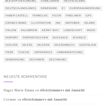
BLEISTIFTZEICHNUNG
CORELDRAW
DEUTSCHLAND
DEUTSCHLANDLÄNGS
DÄNEMARK
E1
EUROPAWANDERUNG
FABER-CASTELL
FERNGLAS
FIGUR
FINELINER
GPS
GRÜNES BAND
ILLUSTRATION
INK
INKTOBER
IRLAND
ITALIEN
KALABRIEN
KERRY WAY
LANDSCHAFT
MEER
PORTRÄT
PORTRÄTZEICHEN
RUCKSACK
SCHWEIZ
SIZILIEN
SKIZZE
SKIZZEN
SKIZZENBUCH
SÜDITALIEN
TIERE
TUSCHE
UNTERWEGS
URBANSKETCHING
WANDERUNG
ZEICHNEN
ZEICHNUNG
NEUESTE KOMMENTARE
Hager Marie Emma
zu
«Hotelzimmer» mit Aussicht
Corinne
zu
«Hotelzimmer» mit Aussicht