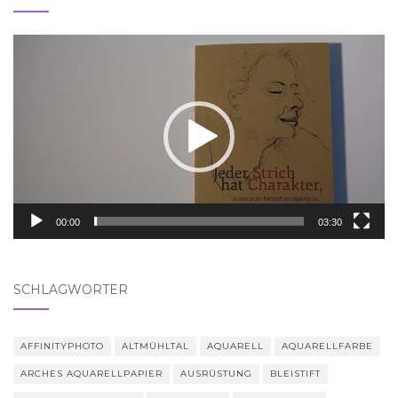
Video-
Player
00:00
03:30
SCHLAGWÖRTER
AFFINITYPHOTO
ALTMÜHLTAL
AQUARELL
AQUARELLFARBE
ARCHES AQUARELLPAPIER
AUSRÜSTUNG
BLEISTIFT