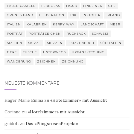
FABER-CASTELL
FERNGLAS
FIGUR
FINELINER
GPS
GRÜNES BAND
ILLUSTRATION
INK
INKTOBER
IRLAND
ITALIEN
KALABRIEN
KERRY WAY
LANDSCHAFT
MEER
PORTRÄT
PORTRÄTZEICHEN
RUCKSACK
SCHWEIZ
SIZILIEN
SKIZZE
SKIZZEN
SKIZZENBUCH
SÜDITALIEN
TIERE
TUSCHE
UNTERWEGS
URBANSKETCHING
WANDERUNG
ZEICHNEN
ZEICHNUNG
NEUESTE KOMMENTARE
Hager Marie Emma
zu
«Hotelzimmer» mit Aussicht
Corinne
zu
«Hotelzimmer» mit Aussicht
guidoh
zu
Das «PfingsrosenProjekt»