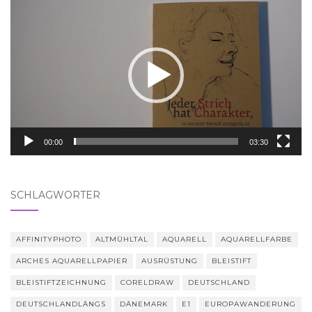
Video-
Player
00:00
03:30
SCHLAGWÖRTER
AFFINITYPHOTO
ALTMÜHLTAL
AQUARELL
AQUARELLFARBE
ARCHES AQUARELLPAPIER
AUSRÜSTUNG
BLEISTIFT
BLEISTIFTZEICHNUNG
CORELDRAW
DEUTSCHLAND
DEUTSCHLANDLÄNGS
DÄNEMARK
E1
EUROPAWANDERUNG