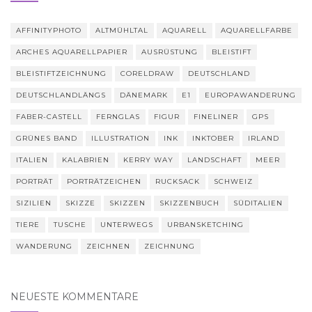
AFFINITYPHOTO
ALTMÜHLTAL
AQUARELL
AQUARELLFARBE
ARCHES AQUARELLPAPIER
AUSRÜSTUNG
BLEISTIFT
BLEISTIFTZEICHNUNG
CORELDRAW
DEUTSCHLAND
DEUTSCHLANDLÄNGS
DÄNEMARK
E1
EUROPAWANDERUNG
FABER-CASTELL
FERNGLAS
FIGUR
FINELINER
GPS
GRÜNES BAND
ILLUSTRATION
INK
INKTOBER
IRLAND
ITALIEN
KALABRIEN
KERRY WAY
LANDSCHAFT
MEER
PORTRÄT
PORTRÄTZEICHEN
RUCKSACK
SCHWEIZ
SIZILIEN
SKIZZE
SKIZZEN
SKIZZENBUCH
SÜDITALIEN
TIERE
TUSCHE
UNTERWEGS
URBANSKETCHING
WANDERUNG
ZEICHNEN
ZEICHNUNG
NEUESTE KOMMENTARE