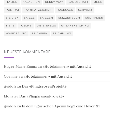
ITALIEN
KALABRIEN
KERRY WAY
LANDSCHAFT
MEER
PORTRÄT
PORTRÄTZEICHEN
RUCKSACK
SCHWEIZ
SIZILIEN
SKIZZE
SKIZZEN
SKIZZENBUCH
SÜDITALIEN
TIERE
TUSCHE
UNTERWEGS
URBANSKETCHING
WANDERUNG
ZEICHNEN
ZEICHNUNG
NEUESTE KOMMENTARE
Hager Marie Emma
zu
«Hotelzimmer» mit Aussicht
Corinne
zu
«Hotelzimmer» mit Aussicht
guidoh
zu
Das «PfingsrosenProjekt»
Mona
zu
Das «PfingsrosenProjekt»
guidoh
zu
In dem ligurischen Apenin liegt eine Hover X1