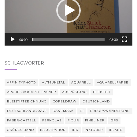
00:00
03:30
SCHLAGWÖRTER
AFFINITYPHOTO
ALTMÜHLTAL
AQUARELL
AQUARELLFARBE
ARCHES AQUARELLPAPIER
AUSRÜSTUNG
BLEISTIFT
BLEISTIFTZEICHNUNG
CORELDRAW
DEUTSCHLAND
DEUTSCHLANDLÄNGS
DÄNEMARK
E1
EUROPAWANDERUNG
FABER-CASTELL
FERNGLAS
FIGUR
FINELINER
GPS
GRÜNES BAND
ILLUSTRATION
INK
INKTOBER
IRLAND