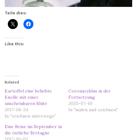
Teile dies:
Like this:
Related
Kartoffel eine beliebte
Coronazyklus in der
Knolle mit einer
Fortsetzung
unscheinbaren Blüte
2020-07-10
2017-06-24
In "malen und zeichnen"
In "zeichnen unterwegs"
Eine Reise im September in
die östliche Bretagne
2017-10-03