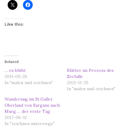
Like this:
Related
… es blüht
Blätter im Prozess des
2011-05-26
Zerfalls
In "malen und zeichnen"
2021-11-25
In "malen und zeichnen"
Wanderung im St.Galler
Oberland von Sargans nach
Murg … der erste Tag
2017-06-12
In "zeichnen unterwegs"