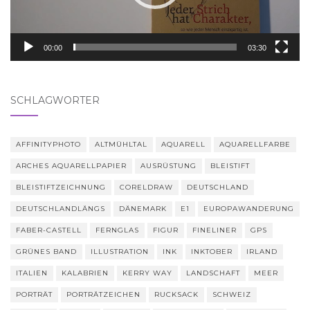
00:00
03:30
SCHLAGWÖRTER
AFFINITYPHOTO
ALTMÜHLTAL
AQUARELL
AQUARELLFARBE
ARCHES AQUARELLPAPIER
AUSRÜSTUNG
BLEISTIFT
BLEISTIFTZEICHNUNG
CORELDRAW
DEUTSCHLAND
DEUTSCHLANDLÄNGS
DÄNEMARK
E1
EUROPAWANDERUNG
FABER-CASTELL
FERNGLAS
FIGUR
FINELINER
GPS
GRÜNES BAND
ILLUSTRATION
INK
INKTOBER
IRLAND
ITALIEN
KALABRIEN
KERRY WAY
LANDSCHAFT
MEER
PORTRÄT
PORTRÄTZEICHEN
RUCKSACK
SCHWEIZ