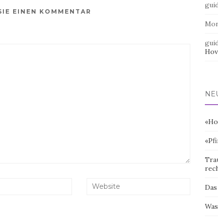
gui
SIE EINEN KOMMENTAR
Mo
gui
Hov
NE
«Ho
«Pf
Tra
rec
Das
Was