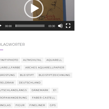
00:00
03:30
HLAGWÖRTER
FINITYPHOTO
ALTMÜHLTAL
AQUARELL
UARELLFARBE
ARCHES AQUARELLPAPIER
SRÜSTUNG
BLEISTIFT
BLEISTIFTZEICHNUNG
RELDRAW
DEUTSCHLAND
UTSCHLANDLÄNGS
DÄNEMARK
E1
ROPAWANDERUNG
FABER-CASTELL
RNGLAS
FIGUR
FINELINER
GPS