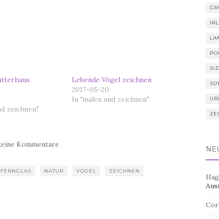
GR
IR
LA
PO
SIZ
utterhaus
Lebende Vögel zeichnen
SÜ
2017-05-20
In "malen und zeichnen"
UR
nd zeichnen"
ZE
keine Kommentare
NE
FERNGLAS
NATUR
VOGEL
ZEICHNEN
Hag
Aus
Cor