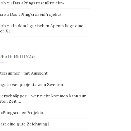
doh
zu
Das «PfingsrosenProjekt»
na
zu
Das «PfingsrosenProjekt»
doh
zu
In dem ligurischen Apenin liegt eine
er X1
UESTE BEITRÄGE
telzimmer» mit Aussicht
ingstrosenprojekt» zum Zweiten
uerschnäpper – wer nicht kommen kann zur
hten Zeit …
 «PfingsrosenProjekt»
 ist eine gute Zeichnung?