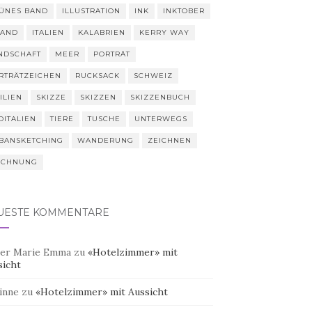
ÜNES BAND
ILLUSTRATION
INK
INKTOBER
LAND
ITALIEN
KALABRIEN
KERRY WAY
NDSCHAFT
MEER
PORTRÄT
RTRÄTZEICHEN
RUCKSACK
SCHWEIZ
ILIEN
SKIZZE
SKIZZEN
SKIZZENBUCH
DITALIEN
TIERE
TUSCHE
UNTERWEGS
BANSKETCHING
WANDERUNG
ZEICHNEN
ICHNUNG
UESTE KOMMENTARE
er Marie Emma
zu
«Hotelzimmer» mit
sicht
inne
zu
«Hotelzimmer» mit Aussicht