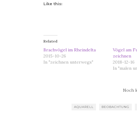
Like this:
Related
Brachvögel im Rheindelta
Vögel am F
2015-10-26
zeichnen
In "zeichnen unterwegs"
2018-12-16
In "malen u
Noch 
AQUARELL
BEOBACHTUNG