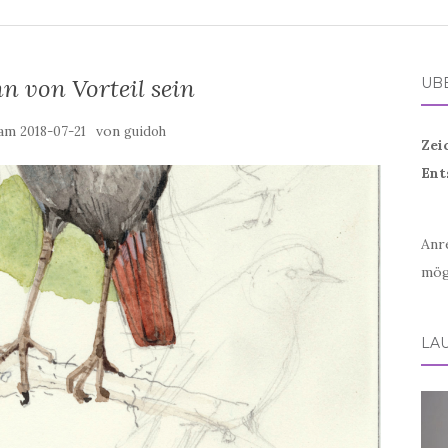
n von Vorteil sein
ÜB
 am
von
2018-07-21
guidoh
Zei
Ent
Anr
mög
LA
Vid
Play