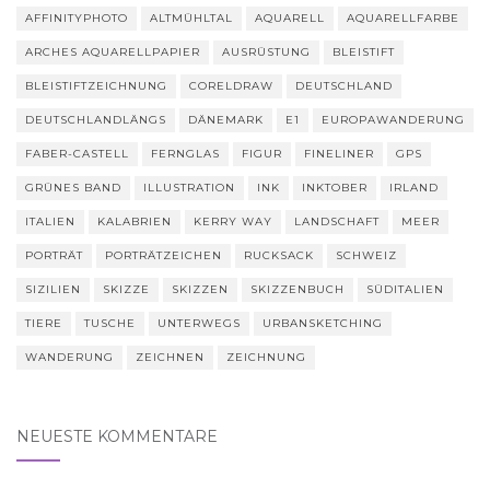
AFFINITYPHOTO
ALTMÜHLTAL
AQUARELL
AQUARELLFARBE
ARCHES AQUARELLPAPIER
AUSRÜSTUNG
BLEISTIFT
BLEISTIFTZEICHNUNG
CORELDRAW
DEUTSCHLAND
DEUTSCHLANDLÄNGS
DÄNEMARK
E1
EUROPAWANDERUNG
FABER-CASTELL
FERNGLAS
FIGUR
FINELINER
GPS
GRÜNES BAND
ILLUSTRATION
INK
INKTOBER
IRLAND
ITALIEN
KALABRIEN
KERRY WAY
LANDSCHAFT
MEER
PORTRÄT
PORTRÄTZEICHEN
RUCKSACK
SCHWEIZ
SIZILIEN
SKIZZE
SKIZZEN
SKIZZENBUCH
SÜDITALIEN
TIERE
TUSCHE
UNTERWEGS
URBANSKETCHING
WANDERUNG
ZEICHNEN
ZEICHNUNG
NEUESTE KOMMENTARE