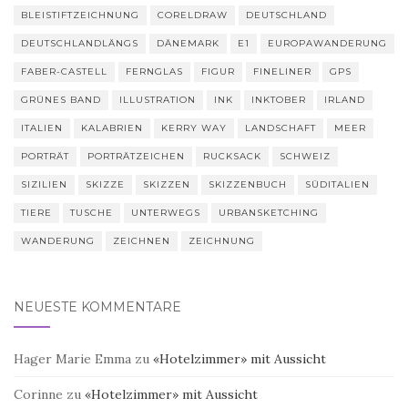
BLEISTIFTZEICHNUNG
CORELDRAW
DEUTSCHLAND
DEUTSCHLANDLÄNGS
DÄNEMARK
E1
EUROPAWANDERUNG
FABER-CASTELL
FERNGLAS
FIGUR
FINELINER
GPS
GRÜNES BAND
ILLUSTRATION
INK
INKTOBER
IRLAND
ITALIEN
KALABRIEN
KERRY WAY
LANDSCHAFT
MEER
PORTRÄT
PORTRÄTZEICHEN
RUCKSACK
SCHWEIZ
SIZILIEN
SKIZZE
SKIZZEN
SKIZZENBUCH
SÜDITALIEN
TIERE
TUSCHE
UNTERWEGS
URBANSKETCHING
WANDERUNG
ZEICHNEN
ZEICHNUNG
NEUESTE KOMMENTARE
Hager Marie Emma
zu
«Hotelzimmer» mit Aussicht
Corinne
zu
«Hotelzimmer» mit Aussicht