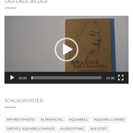
LAUFENDE BILDER
Video-
Player
00:00
03:30
SCHLAGWÖRTER
AFFINITYPHOTO
ALTMÜHLTAL
AQUARELL
AQUARELLFARBE
ARCHES AQUARELLPAPIER
AUSRÜSTUNG
BLEISTIFT