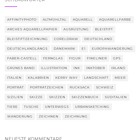
AFFINITYPHOTO
ALTMÜHLTAL
AQUARELL
AQUARELLFARBE
ARCHES AQUARELLPAPIER
AUSRÜSTUNG
BLEISTIFT
BLEISTIFTZEICHNUNG
CORELDRAW
DEUTSCHLAND
DEUTSCHLANDLÄNGS
DÄNEMARK
E1
EUROPAWANDERUNG
FABER-CASTELL
FERNGLAS
FIGUR
FINELINER
GPS
GRÜNES BAND
ILLUSTRATION
INK
INKTOBER
IRLAND
ITALIEN
KALABRIEN
KERRY WAY
LANDSCHAFT
MEER
PORTRÄT
PORTRÄTZEICHEN
RUCKSACK
SCHWEIZ
SIZILIEN
SKIZZE
SKIZZEN
SKIZZENBUCH
SÜDITALIEN
TIERE
TUSCHE
UNTERWEGS
URBANSKETCHING
WANDERUNG
ZEICHNEN
ZEICHNUNG
NEUESTE KOMMENTARE