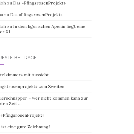
doh
zu
Das «PfingsrosenProjekt»
na
zu
Das «PfingsrosenProjekt»
doh
zu
In dem ligurischen Apenin liegt eine
er X1
UESTE BEITRÄGE
telzimmer» mit Aussicht
ingstrosenprojekt» zum Zweiten
uerschnäpper – wer nicht kommen kann zur
hten Zeit …
 «PfingsrosenProjekt»
 ist eine gute Zeichnung?