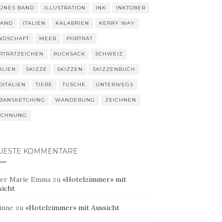
ÜNES BAND
ILLUSTRATION
INK
INKTOBER
LAND
ITALIEN
KALABRIEN
KERRY WAY
NDSCHAFT
MEER
PORTRÄT
RTRÄTZEICHEN
RUCKSACK
SCHWEIZ
ILIEN
SKIZZE
SKIZZEN
SKIZZENBUCH
DITALIEN
TIERE
TUSCHE
UNTERWEGS
BANSKETCHING
WANDERUNG
ZEICHNEN
ICHNUNG
UESTE KOMMENTARE
er Marie Emma
zu
«Hotelzimmer» mit
sicht
inne
zu
«Hotelzimmer» mit Aussicht