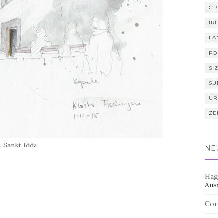
GR
IR
LA
PO
SIZ
SÜ
UR
ZE
e Sankt Idda
NE
Hag
Aus
Cor