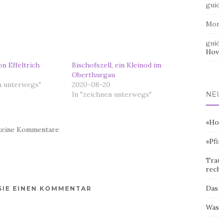
gui
Mo
gui
Hov
on Effeltrich
Bischofszell, ein Kleinod im
Oberthurgau
n unterwegs"
2020-08-20
In "zeichnen unterwegs"
NE
«Ho
keine Kommentare
«Pf
Tra
rec
Das
SIE EINEN KOMMENTAR
Was