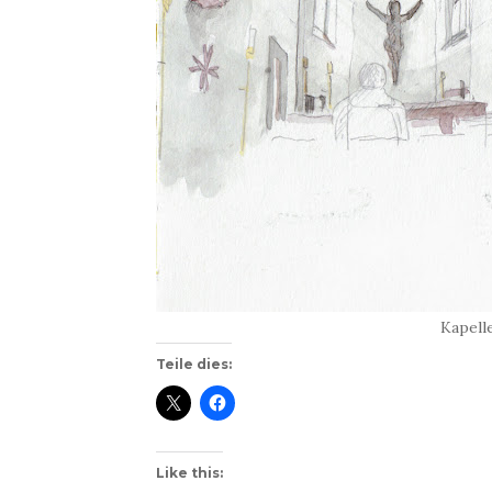
Kapell
Teile dies:
Like this: