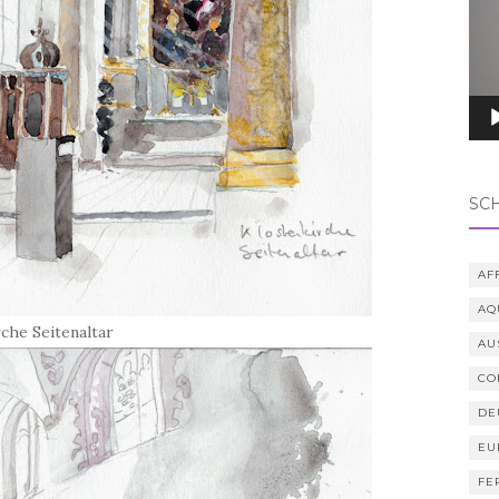
SC
AF
AQ
che Seitenaltar
AU
CO
DE
EU
FE