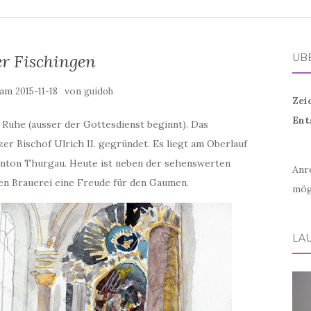
er Fischingen
ÜB
t am
von
2015-11-18
guidoh
Zei
Ent
t Ruhe (ausser der Gottesdienst beginnt). Das
r Bischof Ulrich II. gegründet. Es liegt am Oberlauf
nton Thurgau. Heute ist neben der sehenswerten
Anr
en Brauerei eine Freude für den Gaumen.
mög
LA
Vid
Play