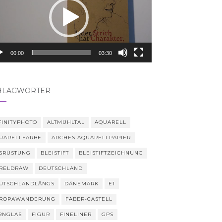
00:00
03:30
HLAGWÖRTER
FINITYPHOTO
ALTMÜHLTAL
AQUARELL
UARELLFARBE
ARCHES AQUARELLPAPIER
SRÜSTUNG
BLEISTIFT
BLEISTIFTZEICHNUNG
RELDRAW
DEUTSCHLAND
UTSCHLANDLÄNGS
DÄNEMARK
E1
ROPAWANDERUNG
FABER-CASTELL
RNGLAS
FIGUR
FINELINER
GPS