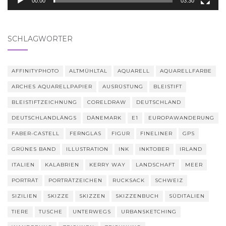
00:00
03:30
SCHLAGWÖRTER
AFFINITYPHOTO
ALTMÜHLTAL
AQUARELL
AQUARELLFARBE
ARCHES AQUARELLPAPIER
AUSRÜSTUNG
BLEISTIFT
BLEISTIFTZEICHNUNG
CORELDRAW
DEUTSCHLAND
DEUTSCHLANDLÄNGS
DÄNEMARK
E1
EUROPAWANDERUNG
FABER-CASTELL
FERNGLAS
FIGUR
FINELINER
GPS
GRÜNES BAND
ILLUSTRATION
INK
INKTOBER
IRLAND
ITALIEN
KALABRIEN
KERRY WAY
LANDSCHAFT
MEER
PORTRÄT
PORTRÄTZEICHEN
RUCKSACK
SCHWEIZ
SIZILIEN
SKIZZE
SKIZZEN
SKIZZENBUCH
SÜDITALIEN
TIERE
TUSCHE
UNTERWEGS
URBANSKETCHING