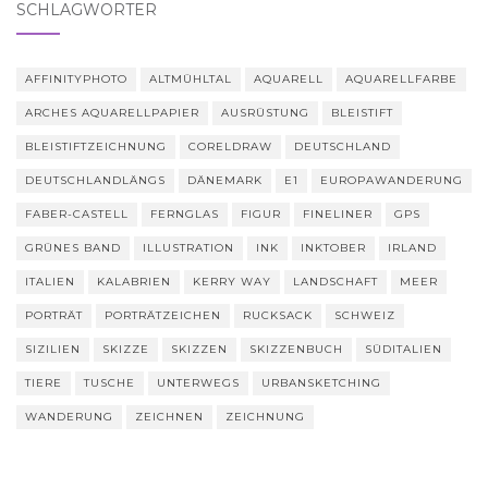
SCHLAGWÖRTER
AFFINITYPHOTO
ALTMÜHLTAL
AQUARELL
AQUARELLFARBE
ARCHES AQUARELLPAPIER
AUSRÜSTUNG
BLEISTIFT
BLEISTIFTZEICHNUNG
CORELDRAW
DEUTSCHLAND
DEUTSCHLANDLÄNGS
DÄNEMARK
E1
EUROPAWANDERUNG
FABER-CASTELL
FERNGLAS
FIGUR
FINELINER
GPS
GRÜNES BAND
ILLUSTRATION
INK
INKTOBER
IRLAND
ITALIEN
KALABRIEN
KERRY WAY
LANDSCHAFT
MEER
PORTRÄT
PORTRÄTZEICHEN
RUCKSACK
SCHWEIZ
SIZILIEN
SKIZZE
SKIZZEN
SKIZZENBUCH
SÜDITALIEN
TIERE
TUSCHE
UNTERWEGS
URBANSKETCHING
WANDERUNG
ZEICHNEN
ZEICHNUNG