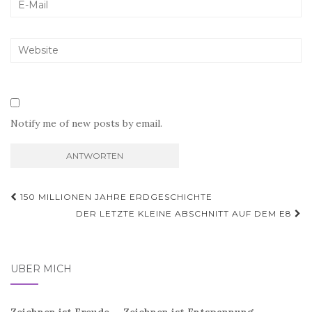
Notify me of new posts by email.
Beitragsnavigation
150 MILLIONEN JAHRE ERDGESCHICHTE
DER LETZTE KLEINE ABSCHNITT AUF DEM E8
ÜBER MICH
Zeichnen ist Freude ... Zeichnen ist Entspannung