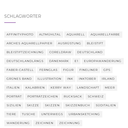
SCHLAGWÖRTER
AFFINITYPHOTO
ALTMÜHLTAL
AQUARELL
AQUARELLFARBE
ARCHES AQUARELLPAPIER
AUSRÜSTUNG
BLEISTIFT
BLEISTIFTZEICHNUNG
CORELDRAW
DEUTSCHLAND
DEUTSCHLANDLÄNGS
DÄNEMARK
E1
EUROPAWANDERUNG
FABER-CASTELL
FERNGLAS
FIGUR
FINELINER
GPS
GRÜNES BAND
ILLUSTRATION
INK
INKTOBER
IRLAND
ITALIEN
KALABRIEN
KERRY WAY
LANDSCHAFT
MEER
PORTRÄT
PORTRÄTZEICHEN
RUCKSACK
SCHWEIZ
SIZILIEN
SKIZZE
SKIZZEN
SKIZZENBUCH
SÜDITALIEN
TIERE
TUSCHE
UNTERWEGS
URBANSKETCHING
WANDERUNG
ZEICHNEN
ZEICHNUNG