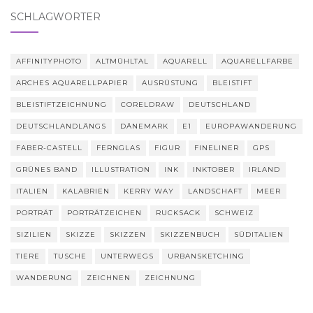
SCHLAGWÖRTER
AFFINITYPHOTO
ALTMÜHLTAL
AQUARELL
AQUARELLFARBE
ARCHES AQUARELLPAPIER
AUSRÜSTUNG
BLEISTIFT
BLEISTIFTZEICHNUNG
CORELDRAW
DEUTSCHLAND
DEUTSCHLANDLÄNGS
DÄNEMARK
E1
EUROPAWANDERUNG
FABER-CASTELL
FERNGLAS
FIGUR
FINELINER
GPS
GRÜNES BAND
ILLUSTRATION
INK
INKTOBER
IRLAND
ITALIEN
KALABRIEN
KERRY WAY
LANDSCHAFT
MEER
PORTRÄT
PORTRÄTZEICHEN
RUCKSACK
SCHWEIZ
SIZILIEN
SKIZZE
SKIZZEN
SKIZZENBUCH
SÜDITALIEN
TIERE
TUSCHE
UNTERWEGS
URBANSKETCHING
WANDERUNG
ZEICHNEN
ZEICHNUNG