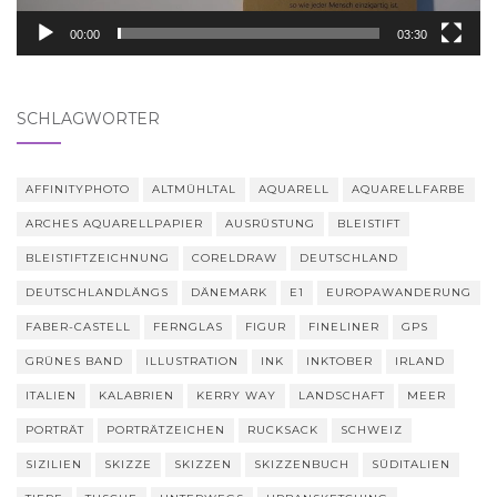
00:00
03:30
SCHLAGWÖRTER
AFFINITYPHOTO
ALTMÜHLTAL
AQUARELL
AQUARELLFARBE
ARCHES AQUARELLPAPIER
AUSRÜSTUNG
BLEISTIFT
BLEISTIFTZEICHNUNG
CORELDRAW
DEUTSCHLAND
DEUTSCHLANDLÄNGS
DÄNEMARK
E1
EUROPAWANDERUNG
FABER-CASTELL
FERNGLAS
FIGUR
FINELINER
GPS
GRÜNES BAND
ILLUSTRATION
INK
INKTOBER
IRLAND
ITALIEN
KALABRIEN
KERRY WAY
LANDSCHAFT
MEER
PORTRÄT
PORTRÄTZEICHEN
RUCKSACK
SCHWEIZ
SIZILIEN
SKIZZE
SKIZZEN
SKIZZENBUCH
SÜDITALIEN