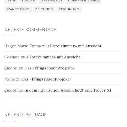
TIERE
TUSCHE
UNTERWEGS
URBANSKETCHING
WANDERUNG
ZEICHNEN
ZEICHNUNG
NEUESTE KOMMENTARE
Hager Marie Emma
zu
«Hotelzimmer» mit Aussicht
Corinne
zu
«Hotelzimmer» mit Aussicht
guidoh
zu
Das «PfingsrosenProjekt»
Mona
zu
Das «PfingsrosenProjekt»
guidoh
zu
In dem ligurischen Apenin liegt eine Hover X1
NEUESTE BEITRÄGE