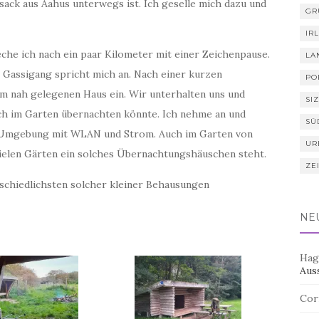
sack aus Aahus unterwegs ist. Ich geselle mich dazu und
GR
IR
he ich nach ein paar Kilometer mit einer Zeichenpause.
LA
Gassigang spricht mich an. Nach einer kurzen
PO
em nah gelegenen Haus ein. Wir unterhalten uns und
SIZ
uch im Garten übernachten könnte. Ich nehme an und
SÜ
 Umgebung mit WLAN und Strom. Auch im Garten von
UR
n vielen Gärten ein solches Übernachtungshäuschen steht.
ZE
schiedlichsten solcher kleiner Behausungen
NE
Hag
Aus
Cor