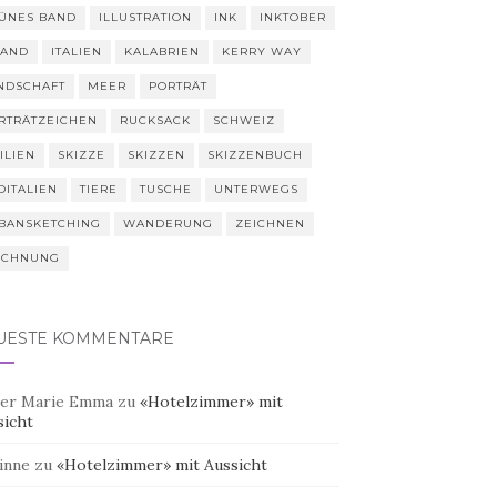
ÜNES BAND
ILLUSTRATION
INK
INKTOBER
LAND
ITALIEN
KALABRIEN
KERRY WAY
NDSCHAFT
MEER
PORTRÄT
RTRÄTZEICHEN
RUCKSACK
SCHWEIZ
ILIEN
SKIZZE
SKIZZEN
SKIZZENBUCH
DITALIEN
TIERE
TUSCHE
UNTERWEGS
BANSKETCHING
WANDERUNG
ZEICHNEN
ICHNUNG
UESTE KOMMENTARE
er Marie Emma
zu
«Hotelzimmer» mit
sicht
inne
zu
«Hotelzimmer» mit Aussicht