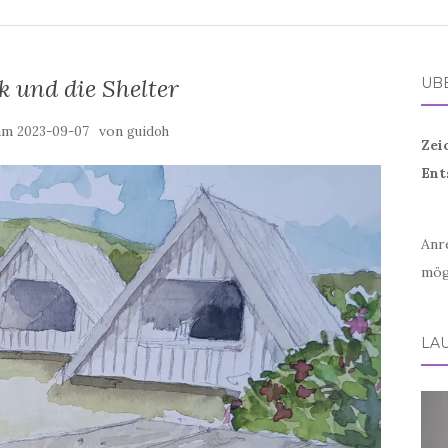
 und die Shelter
ÜB
 am
von
2023-09-07
guidoh
Zei
Ent
Anr
mög
LA
Vid
Play