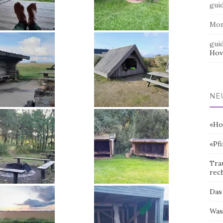
gui
Mo
gui
Hov
NE
«Ho
«Pf
Tra
rec
Das
Was