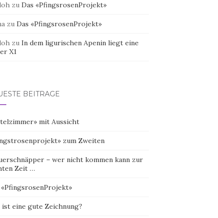
doh
zu
Das «PfingsrosenProjekt»
na
zu
Das «PfingsrosenProjekt»
doh
zu
In dem ligurischen Apenin liegt eine
er X1
UESTE BEITRÄGE
telzimmer» mit Aussicht
ingstrosenprojekt» zum Zweiten
uerschnäpper – wer nicht kommen kann zur
hten Zeit …
 «PfingsrosenProjekt»
 ist eine gute Zeichnung?