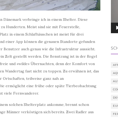
n Dänemark verbringe ich in einem Shelter. Diese
zu Hunderten. Meist sind sie mit Feuerstelle,
latz in einem Schlafhäuschen ist meist für drei
und einer App können die genauen Standorte gefunden
SC
r Benutzer auch genau wie die Infrastruktur aussieht.
in Zelt gestellt werden. Die Benutzung ist in der Regel
 freie und «wilde» Übernachten, denn der Komfort von
AF
en Wandertag fast nicht zu toppen. Zu erwähnen ist, das
AQ
r Ortschaften, teilweise ganz nah an
AU
Die ermöglicht eine frühe oder späte Tierbeobachtung
CO
mt viele Fernwanderer.
DE
 einem solchen Shelterplatz ankomme, brennt schon
EU
junge Männer verköstigen sich bereits. Zwei Radler aus
FE