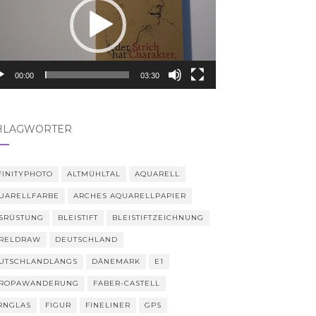
00:00
03:30
HLAGWÖRTER
FINITYPHOTO
ALTMÜHLTAL
AQUARELL
UARELLFARBE
ARCHES AQUARELLPAPIER
SRÜSTUNG
BLEISTIFT
BLEISTIFTZEICHNUNG
RELDRAW
DEUTSCHLAND
UTSCHLANDLÄNGS
DÄNEMARK
E1
ROPAWANDERUNG
FABER-CASTELL
RNGLAS
FIGUR
FINELINER
GPS