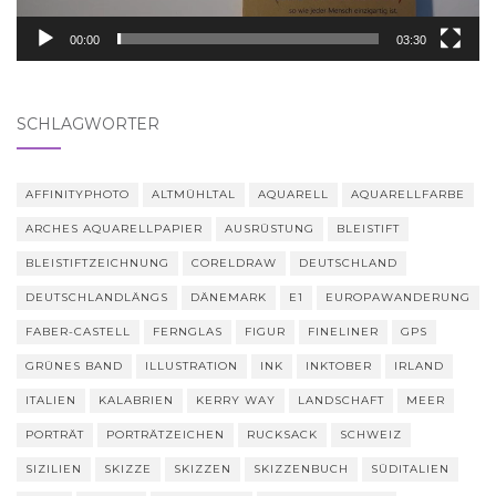
00:00
03:30
SCHLAGWÖRTER
AFFINITYPHOTO
ALTMÜHLTAL
AQUARELL
AQUARELLFARBE
ARCHES AQUARELLPAPIER
AUSRÜSTUNG
BLEISTIFT
BLEISTIFTZEICHNUNG
CORELDRAW
DEUTSCHLAND
DEUTSCHLANDLÄNGS
DÄNEMARK
E1
EUROPAWANDERUNG
FABER-CASTELL
FERNGLAS
FIGUR
FINELINER
GPS
GRÜNES BAND
ILLUSTRATION
INK
INKTOBER
IRLAND
ITALIEN
KALABRIEN
KERRY WAY
LANDSCHAFT
MEER
PORTRÄT
PORTRÄTZEICHEN
RUCKSACK
SCHWEIZ
SIZILIEN
SKIZZE
SKIZZEN
SKIZZENBUCH
SÜDITALIEN