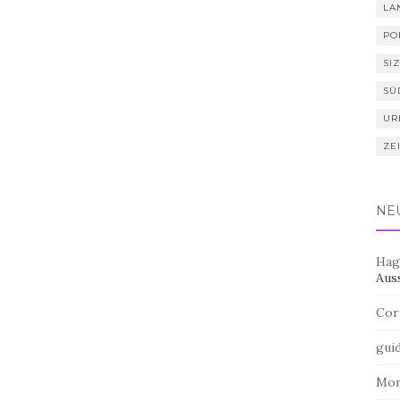
LA
PO
SIZ
SÜ
UR
ZE
NE
Hag
Aus
Cor
gui
Mo