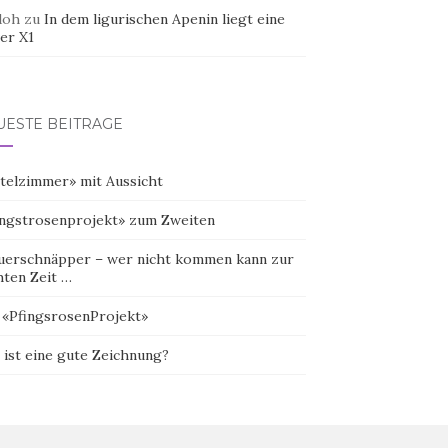
doh
zu
In dem ligurischen Apenin liegt eine
er X1
UESTE BEITRÄGE
telzimmer» mit Aussicht
ingstrosenprojekt» zum Zweiten
uerschnäpper – wer nicht kommen kann zur
hten Zeit …
 «PfingsrosenProjekt»
 ist eine gute Zeichnung?