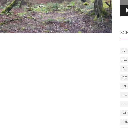
SC
AF
AQ
AU
CO
DE
EU
FE
GR
IR