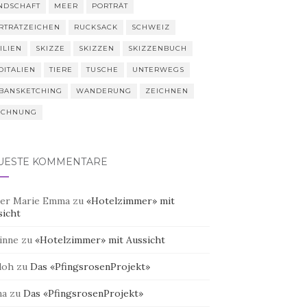
NDSCHAFT
MEER
PORTRÄT
RTRÄTZEICHEN
RUCKSACK
SCHWEIZ
ILIEN
SKIZZE
SKIZZEN
SKIZZENBUCH
DITALIEN
TIERE
TUSCHE
UNTERWEGS
BANSKETCHING
WANDERUNG
ZEICHNEN
ICHNUNG
UESTE KOMMENTARE
er Marie Emma
zu
«Hotelzimmer» mit
sicht
inne
zu
«Hotelzimmer» mit Aussicht
doh
zu
Das «PfingsrosenProjekt»
na
zu
Das «PfingsrosenProjekt»