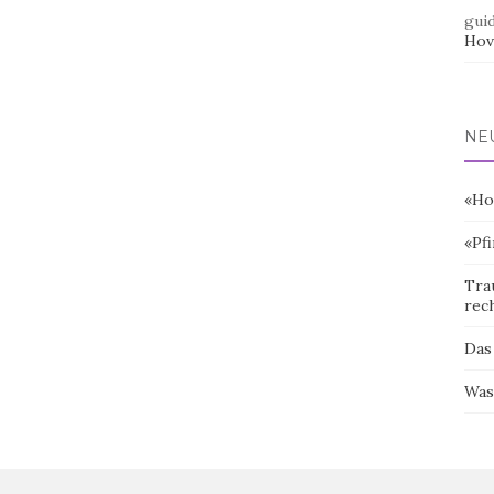
gui
Hov
NE
«Ho
«Pf
Tra
rec
Das
Was