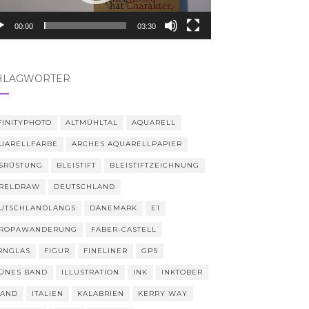
00:00
03:30
HLAGWÖRTER
FINITYPHOTO
ALTMÜHLTAL
AQUARELL
UARELLFARBE
ARCHES AQUARELLPAPIER
SRÜSTUNG
BLEISTIFT
BLEISTIFTZEICHNUNG
RELDRAW
DEUTSCHLAND
UTSCHLANDLÄNGS
DÄNEMARK
E1
ROPAWANDERUNG
FABER-CASTELL
RNGLAS
FIGUR
FINELINER
GPS
ÜNES BAND
ILLUSTRATION
INK
INKTOBER
LAND
ITALIEN
KALABRIEN
KERRY WAY