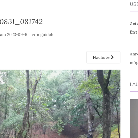
ÜB
0831_081742
Zei
Ent
t am
von
2023-09-10
guidoh
Anr
Nächste
mög
LA
Vid
Play