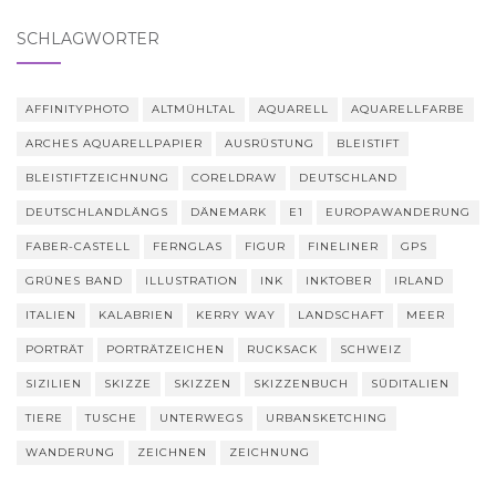
SCHLAGWÖRTER
AFFINITYPHOTO
ALTMÜHLTAL
AQUARELL
AQUARELLFARBE
ARCHES AQUARELLPAPIER
AUSRÜSTUNG
BLEISTIFT
BLEISTIFTZEICHNUNG
CORELDRAW
DEUTSCHLAND
DEUTSCHLANDLÄNGS
DÄNEMARK
E1
EUROPAWANDERUNG
FABER-CASTELL
FERNGLAS
FIGUR
FINELINER
GPS
GRÜNES BAND
ILLUSTRATION
INK
INKTOBER
IRLAND
ITALIEN
KALABRIEN
KERRY WAY
LANDSCHAFT
MEER
PORTRÄT
PORTRÄTZEICHEN
RUCKSACK
SCHWEIZ
SIZILIEN
SKIZZE
SKIZZEN
SKIZZENBUCH
SÜDITALIEN
TIERE
TUSCHE
UNTERWEGS
URBANSKETCHING
WANDERUNG
ZEICHNEN
ZEICHNUNG