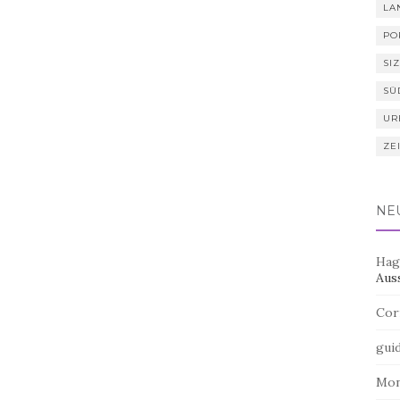
LA
PO
SIZ
SÜ
UR
ZE
NE
Hag
Aus
Cor
gui
Mo