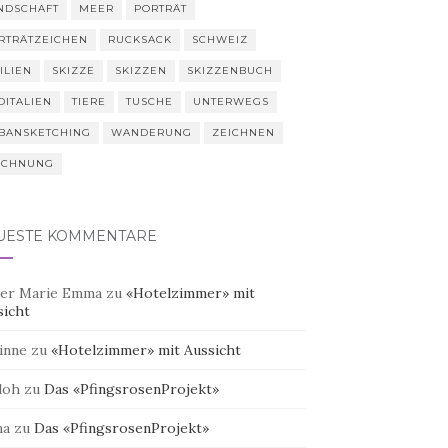
NDSCHAFT
MEER
PORTRÄT
RTRÄTZEICHEN
RUCKSACK
SCHWEIZ
ILIEN
SKIZZE
SKIZZEN
SKIZZENBUCH
DITALIEN
TIERE
TUSCHE
UNTERWEGS
BANSKETCHING
WANDERUNG
ZEICHNEN
ICHNUNG
UESTE KOMMENTARE
er Marie Emma
zu
«Hotelzimmer» mit
sicht
inne
zu
«Hotelzimmer» mit Aussicht
doh
zu
Das «PfingsrosenProjekt»
na
zu
Das «PfingsrosenProjekt»