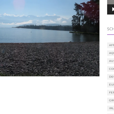
SC
AF
AQ
AU
CO
DE
EU
FE
GR
IR