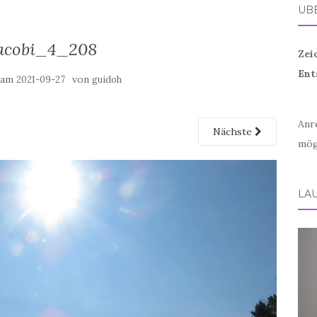
ÜB
acobi_4_208
Zei
Ent
t am
von
2021-09-27
guidoh
Anr
Nächste
mög
LA
Vid
Play