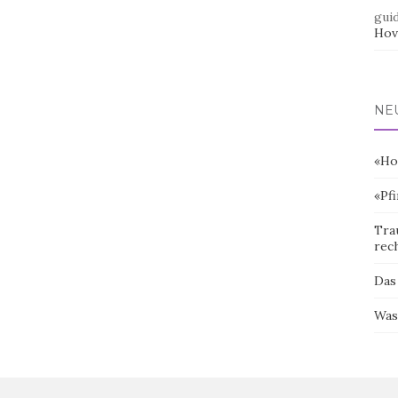
gui
Hov
NE
«Ho
«Pf
Tra
rec
Das
Was