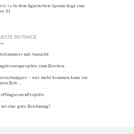
doh
zu
In dem ligurischen Apenin liegt eine
er X1
UESTE BEITRÄGE
telzimmer» mit Aussicht
ingstrosenprojekt» zum Zweiten
uerschnäpper – wer nicht kommen kann zur
hten Zeit …
 «PfingsrosenProjekt»
 ist eine gute Zeichnung?