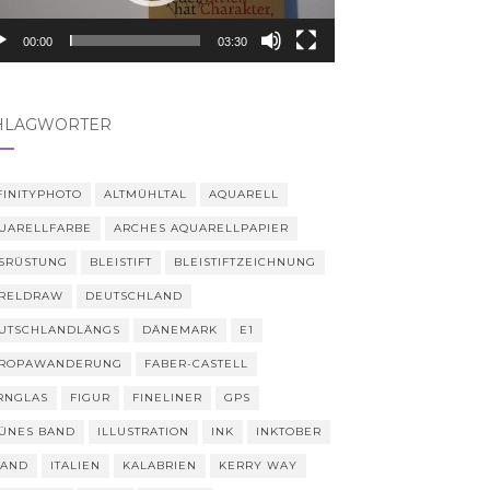
00:00
03:30
HLAGWÖRTER
FINITYPHOTO
ALTMÜHLTAL
AQUARELL
UARELLFARBE
ARCHES AQUARELLPAPIER
SRÜSTUNG
BLEISTIFT
BLEISTIFTZEICHNUNG
RELDRAW
DEUTSCHLAND
UTSCHLANDLÄNGS
DÄNEMARK
E1
ROPAWANDERUNG
FABER-CASTELL
RNGLAS
FIGUR
FINELINER
GPS
ÜNES BAND
ILLUSTRATION
INK
INKTOBER
LAND
ITALIEN
KALABRIEN
KERRY WAY